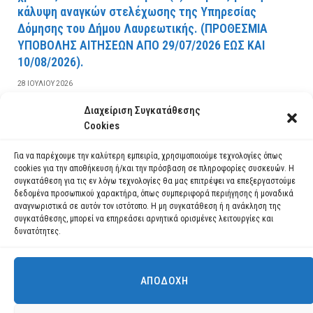
κάλυψη αναγκών στελέχωσης της Υπηρεσίας
Δόμησης του Δήμου Λαυρεωτικής. (ΠPOΘEΣMIA
YΠOBOΛHΣ AITHΣEΩN AΠO 29/07/2026 EΩΣ KAI
10/08/2026).
28 ΙΟΥΛΊΟΥ 2026
Διαχείριση Συγκατάθεσης
ΔΙΑΒΆΣΤΕ ΠΕΡΙΣΣΌΤΕΡΑ
Cookies
Για να παρέχουμε την καλύτερη εμπειρία, χρησιμοποιούμε τεχνολογίες όπως
cookies για την αποθήκευση ή/και την πρόσβαση σε πληροφορίες συσκευών. Η
συγκατάθεση για τις εν λόγω τεχνολογίες θα μας επιτρέψει να επεξεργαστούμε
δεδομένα προσωπικού χαρακτήρα, όπως συμπεριφορά περιήγησης ή μοναδικά
αναγνωριστικά σε αυτόν τον ιστότοπο. Η μη συγκατάθεση ή η ανάκληση της
συγκατάθεσης, μπορεί να επηρεάσει αρνητικά ορισμένες λειτουργίες και
δυνατότητες.
ΑΠΟΔΟΧΉ
Χρησιμοποιούμε cookies για να σας προσφέρουμε τη βέλτιστη εμπειρία
πλοήγησης στον ιστότοπό μας.
Μπορείτε να μάθετε ποια cookies χρησιμοποιούμε ή να τα
Facebook
YouTube
Instagram