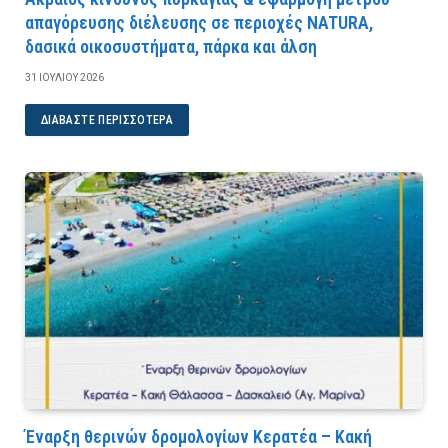
απαγόρευσης διέλευσης σε περιοχές NATURA,
δασικά οικοσυστήματα, πάρκα και άλση
31 ΙΟΥΛΊΟΥ 2026
ΔΙΑΒΆΣΤΕ ΠΕΡΙΣΣΌΤΕΡΑ
Έναρξη θερινών δρομολογίων Κερατέα – Κακή