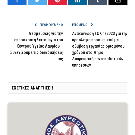
Facebook
Twitter
Pinterest
LinkedIn
Tumblr
Email
ΠΡΟΗΓΟΎΜΕΝΟ
ΕΠΌΜΕΝΟ
Δεσμεύσεις για την
Ανακοίνωση ΣΟΧ 1/2023 για την
απρόσκοπτη λειτουργία του
πρόσληψη προσωπικού με
Κέντρου Υγείας Λαυρίου –
σύμβαση εργασίας ορισμένου
Συνεχίζουμε τις διεκδικήσεις
χρόνου στο Δήμο
μας
Λαυρεωτικής ανταποδοτικών
υπηρεσιών
ΣΧΕΤΙΚΈΣ ΑΝΑΡΤΉΣΕΙΣ