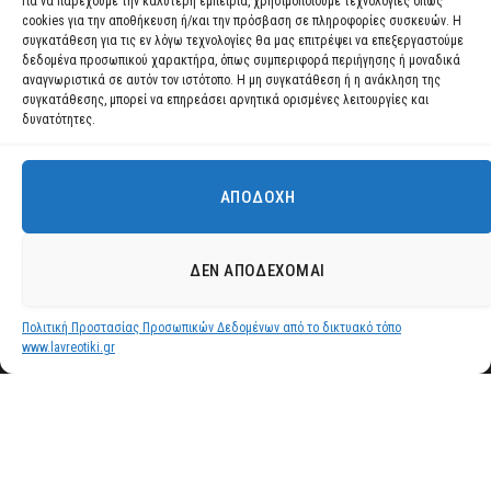
Για να παρέχουμε την καλύτερη εμπειρία, χρησιμοποιούμε τεχνολογίες όπως
cookies για την αποθήκευση ή/και την πρόσβαση σε πληροφορίες συσκευών. Η
συγκατάθεση για τις εν λόγω τεχνολογίες θα μας επιτρέψει να επεξεργαστούμε
δεδομένα προσωπικού χαρακτήρα, όπως συμπεριφορά περιήγησης ή μοναδικά
αναγνωριστικά σε αυτόν τον ιστότοπο. Η μη συγκατάθεση ή η ανάκληση της
συγκατάθεσης, μπορεί να επηρεάσει αρνητικά ορισμένες λειτουργίες και
δυνατότητες.
ΑΠΟΔΟΧΉ
Χρησιμοποιούμε cookies για να σας προσφέρουμε τη βέλτιστη εμπειρία
πλοήγησης στον ιστότοπό μας.
Μπορείτε να μάθετε ποια cookies χρησιμοποιούμε ή να τα
ΔΕΝ ΑΠΟΔΈΧΟΜΑΙ
απενεργοποιήσετε στις
ρυθμίσεις
.
Πολιτική Προστασίας Προσωπικών Δεδομένων από το δικτυακό τόπο
Αποδοχή
www.lavreotiki.gr
Δήμος Λαυρεωτικής –
ΠΡΑΚΤΙΚΑ
ΣΥΝΕΔΡΙΑΣΕΩΝ
ΟΙΚΟΝΟΜΙΚΗΣ
ΕΠΙΤΡΟΠΗΣ ΕΤΟΥΣ
2014