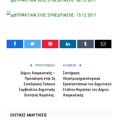
ΠΡΑΚΤΙΚΑ 30ΗΣ ΣΥΝΕΔΡΙΑΣΗΣ- 08.12.2017
ΠΡΑΚΤΙΚΑ 31ΗΣ ΣΥΝΕΔΡΙΑΣΗΣ- 15.12.2017
Facebook
Twitter
Pinterest
LinkedIn
Tumblr
Email
ΠΡΟΗΓΟΎΜΕΝΟ
ΕΠΌΜΕΝΟ
Δήμος Λαυρεωτικής –
Συντήρηση
Πρόσκληση στην 2η
Ηλεκτρομηχανολογικών
Συνεδρίαση Τοπικού
Εγκαταστάσεων του Δημοτικού
Συμβουλίου Δημοτικής
Σταδίου Κερατέας του Δήμου
Ενότητας Κερατέας.
Λαυρεωτικής
ΣΧΕΤΙΚΈΣ ΑΝΑΡΤΉΣΕΙΣ