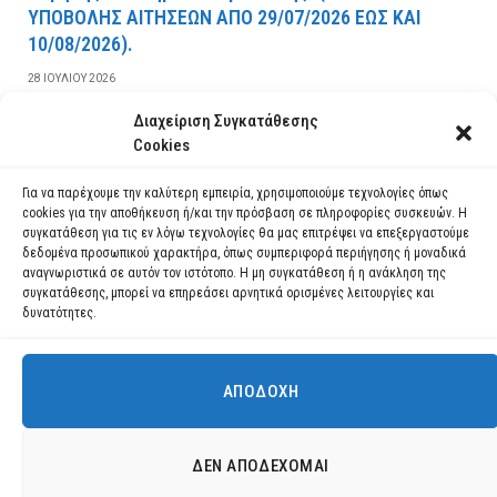
YΠOBOΛHΣ AITHΣEΩN AΠO 29/07/2026 EΩΣ KAI
10/08/2026).
28 ΙΟΥΛΊΟΥ 2026
Διαχείριση Συγκατάθεσης
ΔΙΑΒΆΣΤΕ ΠΕΡΙΣΣΌΤΕΡΑ
Cookies
Για να παρέχουμε την καλύτερη εμπειρία, χρησιμοποιούμε τεχνολογίες όπως
cookies για την αποθήκευση ή/και την πρόσβαση σε πληροφορίες συσκευών. Η
συγκατάθεση για τις εν λόγω τεχνολογίες θα μας επιτρέψει να επεξεργαστούμε
δεδομένα προσωπικού χαρακτήρα, όπως συμπεριφορά περιήγησης ή μοναδικά
αναγνωριστικά σε αυτόν τον ιστότοπο. Η μη συγκατάθεση ή η ανάκληση της
συγκατάθεσης, μπορεί να επηρεάσει αρνητικά ορισμένες λειτουργίες και
δυνατότητες.
ΑΠΟΔΟΧΉ
Χρησιμοποιούμε cookies για να σας προσφέρουμε τη βέλτιστη εμπειρία
πλοήγησης στον ιστότοπό μας.
Μπορείτε να μάθετε ποια cookies χρησιμοποιούμε ή να τα
Facebook
YouTube
Instagram
ΔΕΝ ΑΠΟΔΈΧΟΜΑΙ
απενεργοποιήσετε στις
ρυθμίσεις
.