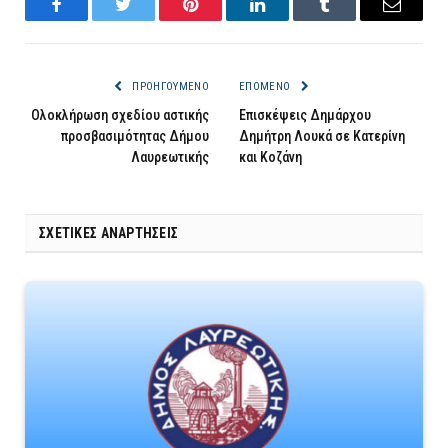
Facebook
Twitter
Pinterest
LinkedIn
Tumblr
Email
ΠΡΟΗΓΟΎΜΕΝΟ
ΕΠΌΜΕΝΟ
Ολοκλήρωση σχεδίου αστικής
Επισκέψεις Δημάρχου
προσβασιμότητας Δήμου
Δημήτρη Λουκά σε Κατερίνη
Λαυρεωτικής
και Κοζάνη
ΣΧΕΤΙΚΈΣ ΑΝΑΡΤΉΣΕΙΣ