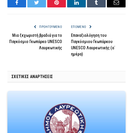
Facebook
Twitter
Pinterest
LinkedIn
Tumblr
Email
ΠΡΟΗΓΟΎΜΕΝΟ
ΕΠΌΜΕΝΟ
Μια ξεχωριστή βραδιά για το
Επαναξιολόγηση του
Παγκόσμιο Γεωπάρκο UNESCO
Παγκόσμιου Γεωπάρκου
Λαυρεωτικής
UNESCO Λαυρεωτικής (α΄
ημέρα)
ΣΧΕΤΙΚΈΣ ΑΝΑΡΤΉΣΕΙΣ