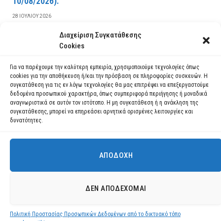
10/08/2026).
28 ΙΟΥΛΊΟΥ 2026
Διαχείριση Συγκατάθεσης
ΔΙΑΒΆΣΤΕ ΠΕΡΙΣΣΌΤΕΡΑ
Cookies
Για να παρέχουμε την καλύτερη εμπειρία, χρησιμοποιούμε τεχνολογίες όπως
cookies για την αποθήκευση ή/και την πρόσβαση σε πληροφορίες συσκευών. Η
συγκατάθεση για τις εν λόγω τεχνολογίες θα μας επιτρέψει να επεξεργαστούμε
δεδομένα προσωπικού χαρακτήρα, όπως συμπεριφορά περιήγησης ή μοναδικά
αναγνωριστικά σε αυτόν τον ιστότοπο. Η μη συγκατάθεση ή η ανάκληση της
συγκατάθεσης, μπορεί να επηρεάσει αρνητικά ορισμένες λειτουργίες και
δυνατότητες.
ΑΠΟΔΟΧΉ
Χρησιμοποιούμε cookies για να σας προσφέρουμε τη βέλτιστη εμπειρία
πλοήγησης στον ιστότοπό μας.
Μπορείτε να μάθετε ποια cookies χρησιμοποιούμε ή να τα
Facebook
YouTube
Instagram
ΔΕΝ ΑΠΟΔΈΧΟΜΑΙ
απενεργοποιήσετε στις
ρυθμίσεις
.
© 2026 ΔΗΜΟΣ ΛΑΥΡΕΩΤΙΚΗΣ All Rights Reserved Designed by EUROFIGURE
.
Πολιτική Προστασίας Προσωπικών Δεδομένων από το δικτυακό τόπο
Αποδοχή