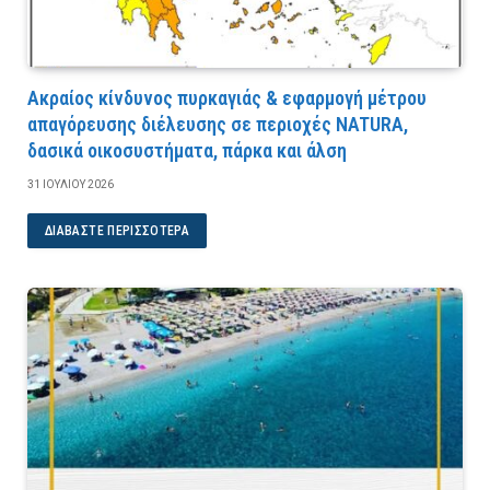
Ακραίος κίνδυνος πυρκαγιάς & εφαρμογή μέτρου
απαγόρευσης διέλευσης σε περιοχές NATURA,
δασικά οικοσυστήματα, πάρκα και άλση
31 ΙΟΥΛΊΟΥ 2026
ΔΙΑΒΆΣΤΕ ΠΕΡΙΣΣΌΤΕΡΑ