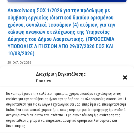
Ανακοίνωση ΣΟΧ 1/2026 για την πρόσληψη με
σύμβαση εργασίας ιδιωτικού δικαίου ορισμένου
χρόνου, συνολικά τεσσάρων (4) ατόμων, για την
κάλυψη αναγκών στελέχωσης της Υπηρεσίας
Δόμησης του Δήμου Λαυρεωτικής. (ΠPOΘEΣMIA
YΠOBOΛHΣ AITHΣEΩN AΠO 29/07/2026 EΩΣ KAI
10/08/2026).
28 ΙΟΥΛΊΟΥ 2026
Διαχείριση Συγκατάθεσης
ΔΙΑΒΆΣΤΕ ΠΕΡΙΣΣΌΤΕΡΑ
Cookies
Για να παρέχουμε την καλύτερη εμπειρία, χρησιμοποιούμε τεχνολογίες όπως
cookies για την αποθήκευση ή/και την πρόσβαση σε πληροφορίες συσκευών. Η
συγκατάθεση για τις εν λόγω τεχνολογίες θα μας επιτρέψει να επεξεργαστούμε
δεδομένα προσωπικού χαρακτήρα, όπως συμπεριφορά περιήγησης ή μοναδικά
αναγνωριστικά σε αυτόν τον ιστότοπο. Η μη συγκατάθεση ή η ανάκληση της
συγκατάθεσης, μπορεί να επηρεάσει αρνητικά ορισμένες λειτουργίες και
δυνατότητες.