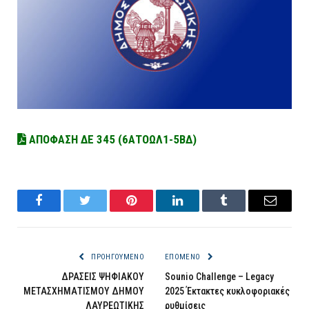
ΑΠΟΦΑΣΗ ΔΕ 345 (6ΑΤΟΩΛ1-5ΒΔ)
Facebook
Twitter
Pinterest
LinkedIn
Tumblr
Email
ΠΡΟΗΓΟΎΜΕΝΟ
ΕΠΌΜΕΝΟ
ΔΡΑΣΕΙΣ ΨΗΦΙΑΚΟΥ
Sounio Challenge – Legacy
ΜΕΤΑΣΧΗΜΑΤΙΣΜΟΥ ΔΗΜΟΥ
2025 Έκτακτες κυκλοφοριακές
ΛΑΥΡΕΩΤΙΚΗΣ
ρυθμίσεις