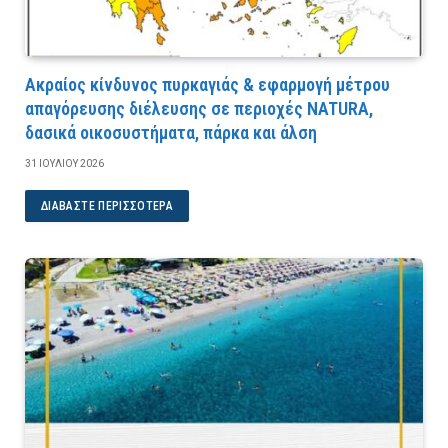
Ακραίος κίνδυνος πυρκαγιάς & εφαρμογή μέτρου
απαγόρευσης διέλευσης σε περιοχές NATURA,
δασικά οικοσυστήματα, πάρκα και άλση
31 ΙΟΥΛΊΟΥ 2026
ΔΙΑΒΆΣΤΕ ΠΕΡΙΣΣΌΤΕΡΑ