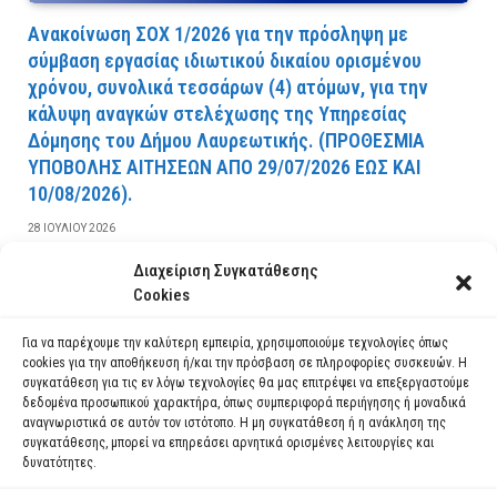
Ανακοίνωση ΣΟΧ 1/2026 για την πρόσληψη με
σύμβαση εργασίας ιδιωτικού δικαίου ορισμένου
χρόνου, συνολικά τεσσάρων (4) ατόμων, για την
κάλυψη αναγκών στελέχωσης της Υπηρεσίας
Δόμησης του Δήμου Λαυρεωτικής. (ΠPOΘEΣMIA
YΠOBOΛHΣ AITHΣEΩN AΠO 29/07/2026 EΩΣ KAI
10/08/2026).
28 ΙΟΥΛΊΟΥ 2026
Διαχείριση Συγκατάθεσης
ΔΙΑΒΆΣΤΕ ΠΕΡΙΣΣΌΤΕΡΑ
Cookies
Για να παρέχουμε την καλύτερη εμπειρία, χρησιμοποιούμε τεχνολογίες όπως
cookies για την αποθήκευση ή/και την πρόσβαση σε πληροφορίες συσκευών. Η
συγκατάθεση για τις εν λόγω τεχνολογίες θα μας επιτρέψει να επεξεργαστούμε
δεδομένα προσωπικού χαρακτήρα, όπως συμπεριφορά περιήγησης ή μοναδικά
αναγνωριστικά σε αυτόν τον ιστότοπο. Η μη συγκατάθεση ή η ανάκληση της
συγκατάθεσης, μπορεί να επηρεάσει αρνητικά ορισμένες λειτουργίες και
δυνατότητες.