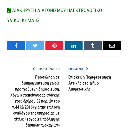
ΔΙΑΚΗΡΥΞΗ ΔΙΑΓΩΝΙΣΜΟΥ ΗΛΕΚΤΡΟΛΟΓΙΚΟ
ΥΛΙΚΟ_ΚΗΜΔΗΣ
Facebook
Twitter
Pinterest
LinkedIn
Tumblr
Email
ΠΡΟΗΓΟΎΜΕΝΟ
ΕΠΌΜΕΝΟ
Πρόσκληση σε
Επίσκεψη Περιφερειάρχη
διαπραγμάτευση χωρίς
Αττικής στο Δήμο
προηγούμενη δημοσίευση,
Λαυρεωτικής
λόγω κατεπείγουσας ανάγκης
(του άρθρου 32 παρ. 2γ του
ν.4412/2016) για την επιλογή
αναδόχου της υπηρεσίας με
τίτλο: «εργασίες πρόληψης
δασικών πυρκαγιών»