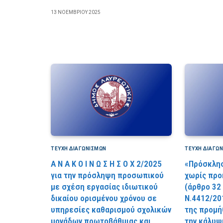
13 ΝΟΕΜΒΡΊΟΥ 2025
ΤΕΎΧΗ ΔΙΑΓΩΝΙΣΜΏΝ
ΤΕΎΧΗ ΔΙΑΓΩ
Α Ν Α Κ Ο Ι Ν Ω Σ Η Σ Ο Χ 2/2025
«Πρόσκλη
για την πρόσληψη προσωπικού
χωρίς προ
με σχέση εργασίας ιδιωτικού
(άρθρο 32 
δικαίου ορισμένου χρόνου σε
Ν.4412/201
υπηρεσίες καθαρισμού σχολικών
της προμή
μονάδων πρωτοβάθμιας και
την κάλυψ