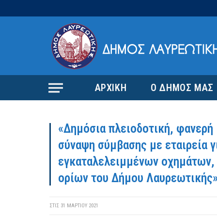
ΑΡΧΙΚΗ
Ο ΔΗΜΟΣ ΜΑΣ
«Δημόσια πλειοδοτική, φανερή 
σύναψη σύμβασης με εταιρεία γ
εγκαταλελειμμένων οχημάτων, 
ορίων του Δήμου Λαυρεωτικής
ΣΤΙΣ
31 ΜΑΡΤΊΟΥ 2021