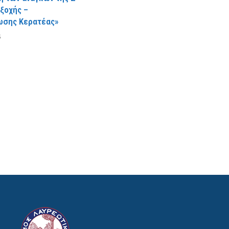
Εξοχής –
ωσης Κερατέας»
5