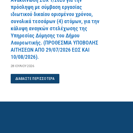
πρόσληψη με σύμβαση εργασίας
ιδιωτικού δικαίου ορισμένου χρόνου,
συνολικά τεσσάρων (4) ατόμων, για την
κάλυψη αναγκών στελέχωσης της
Υπηρεσίας Δόμησης του Δήμου
Λαυρεωτικής. (ΠPOΘEΣMIA YΠOBOΛHΣ
AITHΣEΩN AΠO 29/07/2026 EΩΣ KAI
10/08/2026).
28 ΙΟΥΛΊΟΥ 2026
ΔΙΑΒΆΣΤΕ ΠΕΡΙΣΣΌΤΕΡΑ