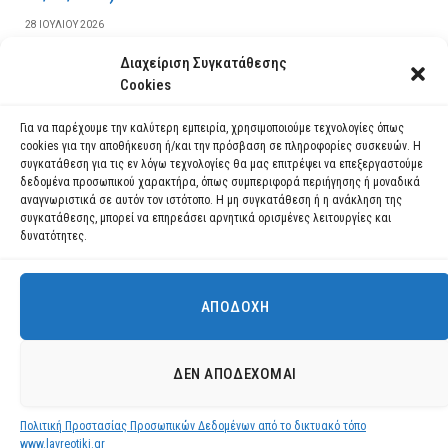
28 ΙΟΥΛΊΟΥ 2026
Διαχείριση Συγκατάθεσης
ΔΙΑΒΆΣΤΕ ΠΕΡΙΣΣΌΤΕΡΑ
Cookies
Για να παρέχουμε την καλύτερη εμπειρία, χρησιμοποιούμε τεχνολογίες όπως
cookies για την αποθήκευση ή/και την πρόσβαση σε πληροφορίες συσκευών. Η
συγκατάθεση για τις εν λόγω τεχνολογίες θα μας επιτρέψει να επεξεργαστούμε
δεδομένα προσωπικού χαρακτήρα, όπως συμπεριφορά περιήγησης ή μοναδικά
αναγνωριστικά σε αυτόν τον ιστότοπο. Η μη συγκατάθεση ή η ανάκληση της
συγκατάθεσης, μπορεί να επηρεάσει αρνητικά ορισμένες λειτουργίες και
δυνατότητες.
ΑΠΟΔΟΧΉ
Χρησιμοποιούμε cookies για να σας προσφέρουμε τη βέλτιστη εμπειρία
πλοήγησης στον ιστότοπό μας.
Μπορείτε να μάθετε ποια cookies χρησιμοποιούμε ή να τα
Facebook
YouTube
Instagram
ΔΕΝ ΑΠΟΔΈΧΟΜΑΙ
απενεργοποιήσετε στις
ρυθμίσεις
.
© 2026 ΔΗΜΟΣ ΛΑΥΡΕΩΤΙΚΗΣ All Rights Reserved Designed by EUROFIGURE
.
Πολιτική Προστασίας Προσωπικών Δεδομένων από το δικτυακό τόπο
Αποδοχή
www.lavreotiki.gr