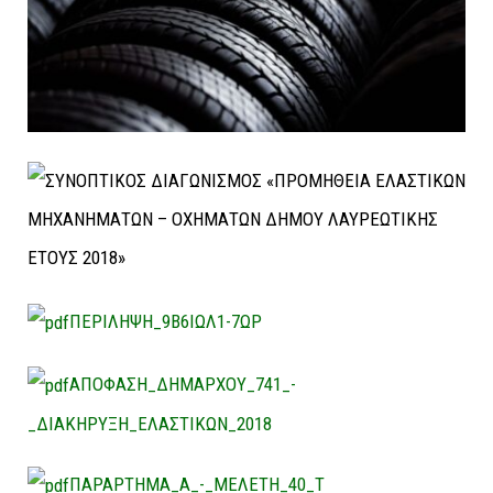
ΠΕΡΙΛΗΨΗ_9Β6ΙΩΛ1-7ΩΡ
ΑΠΟΦΑΣΗ_ΔΗΜΑΡΧΟΥ_741_-
_ΔΙΑΚΗΡΥΞΗ_ΕΛΑΣΤΙΚΩΝ_2018
ΠΑΡΑΡΤΗΜΑ_Α_-_ΜΕΛΕΤΗ_40_Τ