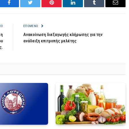
Facebook
Twitter
Pinterest
LinkedIn
Tumblr
Email
ΝΟ
ΕΠΌΜΕΝΟ
1η
Ανακοίνωση διεξαγωγής κλήρωσης για την
ου
ανάδειξη επιτροπής μελέτης
ς.