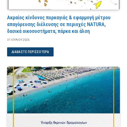
Ακραίος κίνδυνος πυρκαγιάς & εφαρμογή μέτρου
απαγόρευσης διέλευσης σε περιοχές NATURA,
δασικά οικοσυστήματα, πάρκα και άλση
31 ΙΟΥΛΊΟΥ 2026
ΔΙΑΒΆΣΤΕ ΠΕΡΙΣΣΌΤΕΡΑ