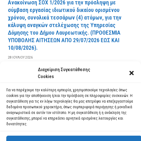
Ανακοίνωση ΣΟΧ 1/2026 για την πρόσληψη με
σύμβαση εργασίας ιδιωτικού δικαίου ορισμένου
χρόνου, συνολικά τεσσάρων (4) ατόμων, για την
κάλυψη αναγκών στελέχωσης της Υπηρεσίας
Δόμησης του Δήμου Λαυρεωτικής. (ΠPOΘEΣMIA
YΠOBOΛHΣ AITHΣEΩN AΠO 29/07/2026 EΩΣ KAI
10/08/2026).
28 ΙΟΥΛΊΟΥ 2026
Διαχείριση Συγκατάθεσης
ΔΙΑΒΆΣΤΕ ΠΕΡΙΣΣΌΤΕΡΑ
Cookies
Για να παρέχουμε την καλύτερη εμπειρία, χρησιμοποιούμε τεχνολογίες όπως
cookies για την αποθήκευση ή/και την πρόσβαση σε πληροφορίες συσκευών. Η
συγκατάθεση για τις εν λόγω τεχνολογίες θα μας επιτρέψει να επεξεργαστούμε
δεδομένα προσωπικού χαρακτήρα, όπως συμπεριφορά περιήγησης ή μοναδικά
αναγνωριστικά σε αυτόν τον ιστότοπο. Η μη συγκατάθεση ή η ανάκληση της
συγκατάθεσης, μπορεί να επηρεάσει αρνητικά ορισμένες λειτουργίες και
δυνατότητες.