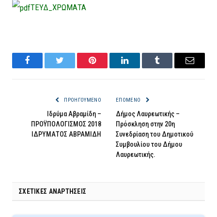
ΤΕΥΔ_ΧΡΩΜΑΤΑ
Facebook
Twitter
Pinterest
LinkedIn
Tumblr
Email
ΠΡΟΗΓΟΎΜΕΝΟ
ΕΠΌΜΕΝΟ
Ιδρύμα Αβραμίδη –
Δήμος Λαυρεωτικής –
ΠΡΟΫΠΟΛΟΓΙΣΜΟΣ 2018
Πρόσκληση στην 20η
ΙΔΡΥΜΑΤΟΣ ΑΒΡΑΜΙΔΗ
Συνεδρίαση του Δημοτικού
Συμβουλίου του Δήμου
Λαυρεωτικής.
ΣΧΕΤΙΚΈΣ ΑΝΑΡΤΉΣΕΙΣ