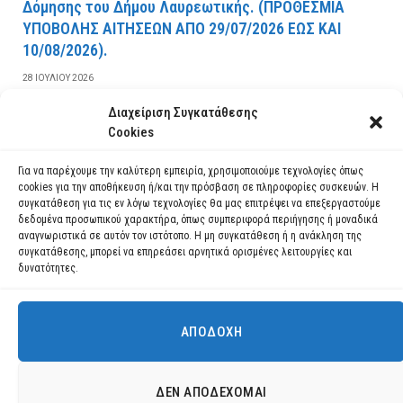
Δόμησης του Δήμου Λαυρεωτικής. (ΠPOΘEΣMIA
YΠOBOΛHΣ AITHΣEΩN AΠO 29/07/2026 EΩΣ KAI
10/08/2026).
28 ΙΟΥΛΊΟΥ 2026
Διαχείριση Συγκατάθεσης
ΔΙΑΒΆΣΤΕ ΠΕΡΙΣΣΌΤΕΡΑ
Cookies
Για να παρέχουμε την καλύτερη εμπειρία, χρησιμοποιούμε τεχνολογίες όπως
cookies για την αποθήκευση ή/και την πρόσβαση σε πληροφορίες συσκευών. Η
συγκατάθεση για τις εν λόγω τεχνολογίες θα μας επιτρέψει να επεξεργαστούμε
δεδομένα προσωπικού χαρακτήρα, όπως συμπεριφορά περιήγησης ή μοναδικά
αναγνωριστικά σε αυτόν τον ιστότοπο. Η μη συγκατάθεση ή η ανάκληση της
συγκατάθεσης, μπορεί να επηρεάσει αρνητικά ορισμένες λειτουργίες και
δυνατότητες.
ΑΠΟΔΟΧΉ
Χρησιμοποιούμε cookies για να σας προσφέρουμε τη βέλτιστη εμπειρία
πλοήγησης στον ιστότοπό μας.
Μπορείτε να μάθετε ποια cookies χρησιμοποιούμε ή να τα
Facebook
YouTube
Instagram
ΔΕΝ ΑΠΟΔΈΧΟΜΑΙ
απενεργοποιήσετε στις
ρυθμίσεις
.