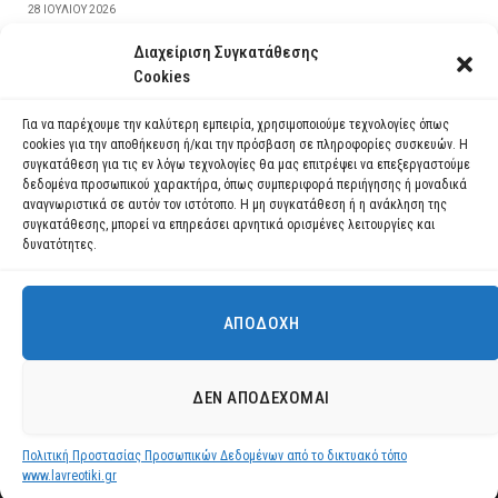
28 ΙΟΥΛΊΟΥ 2026
Διαχείριση Συγκατάθεσης
ΔΙΑΒΆΣΤΕ ΠΕΡΙΣΣΌΤΕΡΑ
Cookies
Για να παρέχουμε την καλύτερη εμπειρία, χρησιμοποιούμε τεχνολογίες όπως
cookies για την αποθήκευση ή/και την πρόσβαση σε πληροφορίες συσκευών. Η
συγκατάθεση για τις εν λόγω τεχνολογίες θα μας επιτρέψει να επεξεργαστούμε
δεδομένα προσωπικού χαρακτήρα, όπως συμπεριφορά περιήγησης ή μοναδικά
αναγνωριστικά σε αυτόν τον ιστότοπο. Η μη συγκατάθεση ή η ανάκληση της
συγκατάθεσης, μπορεί να επηρεάσει αρνητικά ορισμένες λειτουργίες και
δυνατότητες.
ΑΠΟΔΟΧΉ
Χρησιμοποιούμε cookies για να σας προσφέρουμε τη βέλτιστη εμπειρία
πλοήγησης στον ιστότοπό μας.
Μπορείτε να μάθετε ποια cookies χρησιμοποιούμε ή να τα
Facebook
YouTube
Instagram
ΔΕΝ ΑΠΟΔΈΧΟΜΑΙ
απενεργοποιήσετε στις
ρυθμίσεις
.
© 2026 ΔΗΜΟΣ ΛΑΥΡΕΩΤΙΚΗΣ All Rights Reserved Designed by EUROFIGURE
.
Πολιτική Προστασίας Προσωπικών Δεδομένων από το δικτυακό τόπο
Αποδοχή
www.lavreotiki.gr