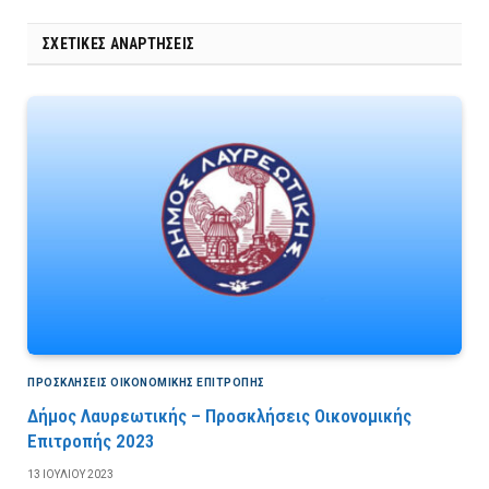
ΣΧΕΤΙΚΈΣ ΑΝΑΡΤΉΣΕΙΣ
ΠΡΟΣΚΛΉΣΕΙΣ ΟΙΚΟΝΟΜΙΚΉΣ ΕΠΙΤΡΟΠΉΣ
Δήμος Λαυρεωτικής – Προσκλήσεις Οικονομικής
Επιτροπής 2023
13 ΙΟΥΛΊΟΥ 2023