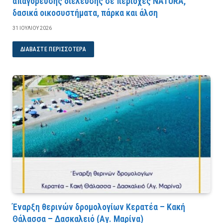
απαγόρευσης διέλευσης σε περιοχές NATURA,
δασικά οικοσυστήματα, πάρκα και άλση
31 ΙΟΥΛΊΟΥ 2026
ΔΙΑΒΆΣΤΕ ΠΕΡΙΣΣΌΤΕΡΑ
Έναρξη θερινών δρομολογίων Κερατέα – Κακή
Θάλασσα – Δασκαλειό (Αγ. Μαρίνα)