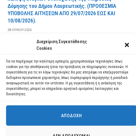
Δόμησης του Δήμου Λαυρεωτικής. (ΠPOΘEΣMIA
YΠOBOΛHΣ AITHΣEΩN AΠO 29/07/2026 EΩΣ KAI
10/08/2026).
28 ΙΟΥΛΊΟΥ 2026
Διαχείριση Συγκατάθεσης
ΔΙΑΒΆΣΤΕ ΠΕΡΙΣΣΌΤΕΡΑ
Cookies
Για να παρέχουμε την καλύτερη εμπειρία, χρησιμοποιούμε τεχνολογίες όπως
cookies για την αποθήκευση ή/και την πρόσβαση σε πληροφορίες συσκευών. Η
συγκατάθεση για τις εν λόγω τεχνολογίες θα μας επιτρέψει να επεξεργαστούμε
δεδομένα προσωπικού χαρακτήρα, όπως συμπεριφορά περιήγησης ή μοναδικά
αναγνωριστικά σε αυτόν τον ιστότοπο. Η μη συγκατάθεση ή η ανάκληση της
συγκατάθεσης, μπορεί να επηρεάσει αρνητικά ορισμένες λειτουργίες και
δυνατότητες.
ΑΠΟΔΟΧΉ
Χρησιμοποιούμε cookies για να σας προσφέρουμε τη βέλτιστη εμπειρία
πλοήγησης στον ιστότοπό μας.
Μπορείτε να μάθετε ποια cookies χρησιμοποιούμε ή να τα
Facebook
YouTube
Instagram
ΔΕΝ ΑΠΟΔΈΧΟΜΑΙ