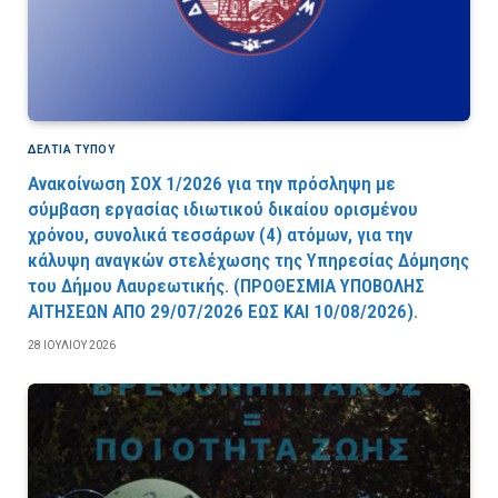
ΔΕΛΤΙΑ ΤΥΠΟΥ
Ανακοίνωση ΣΟΧ 1/2026 για την πρόσληψη με
σύμβαση εργασίας ιδιωτικού δικαίου ορισμένου
χρόνου, συνολικά τεσσάρων (4) ατόμων, για την
κάλυψη αναγκών στελέχωσης της Υπηρεσίας Δόμησης
του Δήμου Λαυρεωτικής. (ΠPOΘEΣMIA YΠOBOΛHΣ
AITHΣEΩN AΠO 29/07/2026 EΩΣ KAI 10/08/2026).
28 ΙΟΥΛΊΟΥ 2026