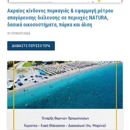
Ακραίος κίνδυνος πυρκαγιάς & εφαρμογή μέτρου
απαγόρευσης διέλευσης σε περιοχές NATURA,
δασικά οικοσυστήματα, πάρκα και άλση
31 ΙΟΥΛΊΟΥ 2026
ΔΙΑΒΆΣΤΕ ΠΕΡΙΣΣΌΤΕΡΑ