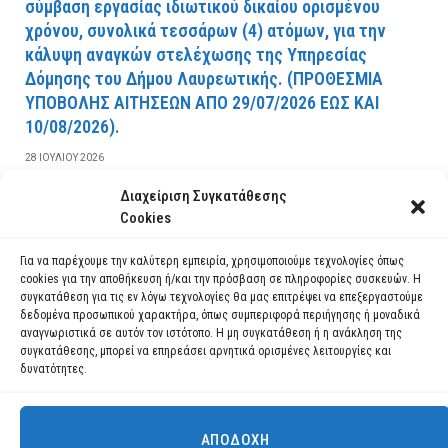
σύμβαση εργασίας ιδιωτικού δικαίου ορισμένου
χρόνου, συνολικά τεσσάρων (4) ατόμων, για την
κάλυψη αναγκών στελέχωσης της Υπηρεσίας
Δόμησης του Δήμου Λαυρεωτικής. (ΠPOΘEΣMIA
YΠOBOΛHΣ AITHΣEΩN AΠO 29/07/2026 EΩΣ KAI
10/08/2026).
28 ΙΟΥΛΊΟΥ 2026
Διαχείριση Συγκατάθεσης
ΔΙΑΒΆΣΤΕ ΠΕΡΙΣΣΌΤΕΡΑ
Cookies
Για να παρέχουμε την καλύτερη εμπειρία, χρησιμοποιούμε τεχνολογίες όπως
cookies για την αποθήκευση ή/και την πρόσβαση σε πληροφορίες συσκευών. Η
συγκατάθεση για τις εν λόγω τεχνολογίες θα μας επιτρέψει να επεξεργαστούμε
δεδομένα προσωπικού χαρακτήρα, όπως συμπεριφορά περιήγησης ή μοναδικά
αναγνωριστικά σε αυτόν τον ιστότοπο. Η μη συγκατάθεση ή η ανάκληση της
συγκατάθεσης, μπορεί να επηρεάσει αρνητικά ορισμένες λειτουργίες και
δυνατότητες.
ΑΠΟΔΟΧΉ