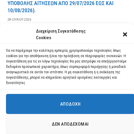
YΠOBOΛHΣ AITHΣEΩN AΠO 29/07/2026 EΩΣ KAI
10/08/2026).
28 ΙΟΥΛΊΟΥ 2026
Διαχείριση Συγκατάθεσης
ΔΙΑΒΆΣΤΕ ΠΕΡΙΣΣΌΤΕΡΑ
Cookies
Για να παρέχουμε την καλύτερη εμπειρία, χρησιμοποιούμε τεχνολογίες όπως
cookies για την αποθήκευση ή/και την πρόσβαση σε πληροφορίες συσκευών. Η
συγκατάθεση για τις εν λόγω τεχνολογίες θα μας επιτρέψει να επεξεργαστούμε
δεδομένα προσωπικού χαρακτήρα, όπως συμπεριφορά περιήγησης ή μοναδικά
αναγνωριστικά σε αυτόν τον ιστότοπο. Η μη συγκατάθεση ή η ανάκληση της
συγκατάθεσης, μπορεί να επηρεάσει αρνητικά ορισμένες λειτουργίες και
δυνατότητες.
ΑΠΟΔΟΧΉ
Χρησιμοποιούμε cookies για να σας προσφέρουμε τη βέλτιστη εμπειρία
πλοήγησης στον ιστότοπό μας.
Μπορείτε να μάθετε ποια cookies χρησιμοποιούμε ή να τα
Facebook
YouTube
Instagram
ΔΕΝ ΑΠΟΔΈΧΟΜΑΙ
απενεργοποιήσετε στις
ρυθμίσεις
.