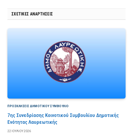
ΣΧΕΤΙΚΈΣ ΑΝΑΡΤΉΣΕΙΣ
ΠΡΟΣΚΛΉΣΕΙΣ ΔΗΜΟΤΙΚΟΎ ΣΥΜΒΟΎΛΙΟ
7ης Συνεδρίασης Κοινοτικού Συμβουλίου Δημοτικής
Ενότητας Λαυρεωτικής
22 ΙΟΥΛΊΟΥ 2026