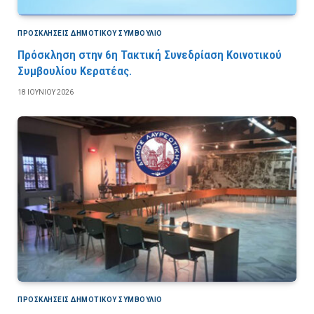
ΠΡΟΣΚΛΉΣΕΙΣ ΔΗΜΟΤΙΚΟΎ ΣΥΜΒΟΎΛΙΟ
Πρόσκληση στην 6η Τακτική Συνεδρίαση Κοινοτικού
Συμβουλίου Κερατέας.
18 ΙΟΥΝΊΟΥ 2026
ΠΡΟΣΚΛΉΣΕΙΣ ΔΗΜΟΤΙΚΟΎ ΣΥΜΒΟΎΛΙΟ