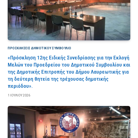
ΠΡΟΣΚΛΉΣΕΙΣ ΔΗΜΟΤΙΚΟΎ ΣΥΜΒΟΎΛΙΟ
«Πρόσκληση 12ης Ειδικής Συνεδρίασης για την Εκλογή
Μελών του Προεδρείου του Δημοτικού Συμβουλίου και
της Δημοτικής Επιτροπής του Δήμου Λαυρεωτικής για
τη δεύτερη θητεία της τρέχουσας δημοτικής
περιόδου».
1 ΙΟΥΛΊΟΥ 2026