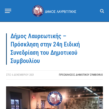
Δήμος Λαυρεωτικής –
Πρόσκληση στην 24η Ειδική
Συνεδρίαση του Δημοτικού
Συμβουλίου
ΣΤΙΣ
6 ΔΕΚΕΜΒΡΊΟΥ 2021
ΠΡΟΣΚΛΉΣΕΙΣ ΔΗΜΟΤΙΚΟΎ ΣΥΜΒΟΎΛΙΟ