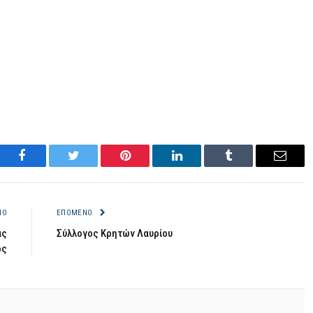
Facebook
Twitter
Pinterest
LinkedIn
Tumblr
Email
ΝΟ
ΕΠΌΜΕΝΟ
ας
Σύλλογος Κρητών Λαυρίου
ος