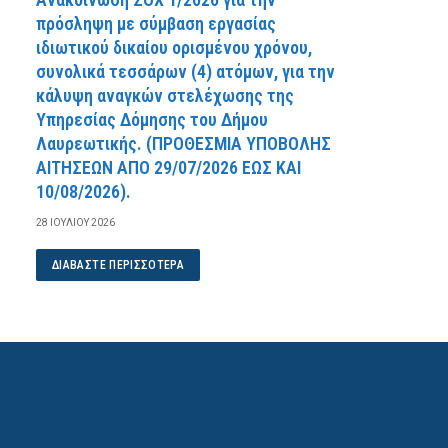
πρόσληψη με σύμβαση εργασίας
ιδιωτικού δικαίου ορισμένου χρόνου,
συνολικά τεσσάρων (4) ατόμων, για την
κάλυψη αναγκών στελέχωσης της
Υπηρεσίας Δόμησης του Δήμου
Λαυρεωτικής. (ΠPOΘEΣMIA YΠOBOΛHΣ
AITHΣEΩN AΠO 29/07/2026 EΩΣ KAI
10/08/2026).
28 ΙΟΥΛΊΟΥ 2026
ΔΙΑΒΆΣΤΕ ΠΕΡΙΣΣΌΤΕΡΑ