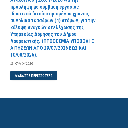
πρόσληψη με σύμβαση εργασίας
ιδιωτικού δικαίου ορισμένου χρόνου,
συνολικά τεσσάρων (4) ατόμων, για την
κάλυψη αναγκών στελέχωσης της
Υπηρεσίας Δόμησης του Δήμου
Λαυρεωτικής. (ΠPOΘEΣMIA YΠOBOΛHΣ
AITHΣEΩN AΠO 29/07/2026 EΩΣ KAI
10/08/2026).
28 ΙΟΥΛΊΟΥ 2026
ΔΙΑΒΆΣΤΕ ΠΕΡΙΣΣΌΤΕΡΑ