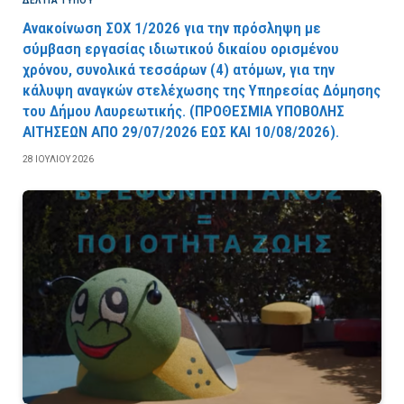
ΔΕΛΤΙΑ ΤΥΠΟΥ
Ανακοίνωση ΣΟΧ 1/2026 για την πρόσληψη με
σύμβαση εργασίας ιδιωτικού δικαίου ορισμένου
χρόνου, συνολικά τεσσάρων (4) ατόμων, για την
κάλυψη αναγκών στελέχωσης της Υπηρεσίας Δόμησης
του Δήμου Λαυρεωτικής. (ΠPOΘEΣMIA YΠOBOΛHΣ
AITHΣEΩN AΠO 29/07/2026 EΩΣ KAI 10/08/2026).
28 ΙΟΥΛΊΟΥ 2026