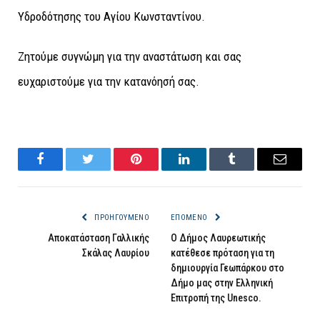
Υδροδότησης του Αγίου Κωνσταντίνου.
Ζητούμε συγνώμη για την αναστάτωση και σας
ευχαριστούμε για την κατανόησή σας.
Facebook
Twitter
Pinterest
LinkedIn
Tumblr
Email
ΠΡΟΗΓΟΎΜΕΝΟ
ΕΠΌΜΕΝΟ
Αποκατάσταση Γαλλικής
Ο Δήμος Λαυρεωτικής
Σκάλας Λαυρίου
κατέθεσε πρόταση για τη
δημιουργία Γεωπάρκου στο
Δήμο μας στην Ελληνική
Επιτροπή της Unesco.