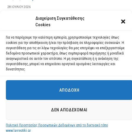
28 ΙΟΥΛΊΟΥ 2026
Διαχείριση Συγκατάθεσης
ΔΙΑΒΆΣΤΕ ΠΕΡΙΣΣΌΤΕΡΑ
Cookies
Για να παρέχουμε την καλύτερη εμπειρία, χρησιμοποιούμε τεχνολογίες όπως
cookies για την αποθήκευση ή/και την πρόσβαση σε πληροφορίες συσκευών. Η
συγκατάθεση για τις εν λόγω τεχνολογίες θα μας επιτρέψει να επεξεργαστούμε
δεδομένα προσωπικού χαρακτήρα, όπως συμπεριφορά περιήγησης ή μοναδικά
αναγνωριστικά σε αυτόν τον ιστότοπο. Η μη συγκατάθεση ή η ανάκληση της
συγκατάθεσης, μπορεί να επηρεάσει αρνητικά ορισμένες λειτουργίες και
δυνατότητες.
ΑΠΟΔΟΧΉ
Χρησιμοποιούμε cookies για να σας προσφέρουμε τη βέλτιστη εμπειρία
πλοήγησης στον ιστότοπό μας.
Μπορείτε να μάθετε ποια cookies χρησιμοποιούμε ή να τα
Facebook
YouTube
Instagram
ΔΕΝ ΑΠΟΔΈΧΟΜΑΙ
απενεργοποιήσετε στις
ρυθμίσεις
.
© 2026 ΔΗΜΟΣ ΛΑΥΡΕΩΤΙΚΗΣ All Rights Reserved Designed by EUROFIGURE
.
Πολιτική Προστασίας Προσωπικών Δεδομένων από το δικτυακό τόπο
Αποδοχή
www.lavreotiki.gr