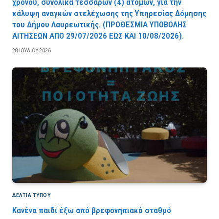
χρόνου, συνολικά τεσσάρων (4) ατόμων, για την
κάλυψη αναγκών στελέχωσης της Υπηρεσίας Δόμησης
του Δήμου Λαυρεωτικής. (ΠPOΘEΣMIA YΠOBOΛHΣ
AITHΣEΩN AΠO 29/07/2026 EΩΣ KAI 10/08/2026).
28 ΙΟΥΛΊΟΥ 2026
ΔΕΛΤΙΑ ΤΥΠΟΥ
Κανένα παιδί έξω από βρεφονηπιακό σταθμό