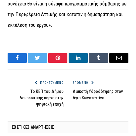
συνέχεια θα είναι η σύναψη προγραμματικής σύμβασης με
την Περιφέρεια Αττικής και κατόπιν η δημοπράτηση και
εκτέλεση του έργου».
Facebook
Twitter
Pinterest
LinkedIn
Tumblr
Email
ΠΡΟΗΓΟΎΜΕΝΟ
ΕΠΌΜΕΝΟ
Το ΚΕΠ του Δήμου
Διακοπή Υδροδότησης στον
Λαυρεωτικής περνά στην
Άγιο Κωνσταντίνο
ψηφιακή εποχή
ΣΧΕΤΙΚΈΣ ΑΝΑΡΤΉΣΕΙΣ