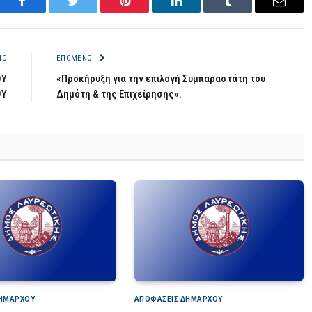
Facebook
Twitter
Pinterest
LinkedIn
Tumblr
Email
ΝΟ
ΕΠΌΜΕΝΟ
ΟΥ
«Προκήρυξη για την επιλογή Συμπαραστάτη του
ΟΥ
Δημότη & της Επιχείρησης».
ΔΗΜΆΡΧΟΥ
ΑΠΟΦΆΣΕΙΣ ΔΗΜΆΡΧΟΥ