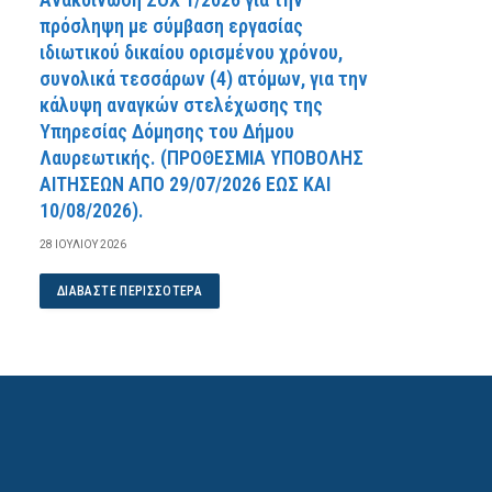
πρόσληψη με σύμβαση εργασίας
ιδιωτικού δικαίου ορισμένου χρόνου,
συνολικά τεσσάρων (4) ατόμων, για την
κάλυψη αναγκών στελέχωσης της
Υπηρεσίας Δόμησης του Δήμου
Λαυρεωτικής. (ΠPOΘEΣMIA YΠOBOΛHΣ
AITHΣEΩN AΠO 29/07/2026 EΩΣ KAI
10/08/2026).
28 ΙΟΥΛΊΟΥ 2026
ΔΙΑΒΆΣΤΕ ΠΕΡΙΣΣΌΤΕΡΑ