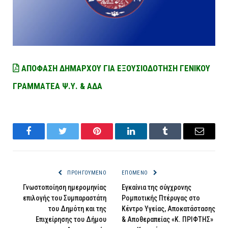
ΑΠΟΦΑΣΗ ΔΗΜΑΡΧΟΥ ΓΙΑ ΕΞΟΥΣΙΟΔΟΤΗΣΗ ΓΕΝΙΚΟΥ
ΓΡΑΜΜΑΤΕΑ Ψ.Υ. & ΑΔΑ
Facebook
Twitter
Pinterest
LinkedIn
Tumblr
Email
ΠΡΟΗΓΟΎΜΕΝΟ
ΕΠΌΜΕΝΟ
Γνωστοποίηση ημερομηνίας
Εγκαίνια της σύγχρονης
επιλογής του Συμπαραστάτη
Ρομποτικής Πτέρυγας στο
του Δημότη και της
Κέντρο Υγείας, Αποκατάστασης
Επιχείρησης του Δήμου
& Αποθεραπείας «Κ. ΠΡΙΦΤΗΣ»