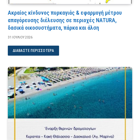
Ακραίος κίνδυνος πυρκαγιάς & εφαρμογή μέτρου
απαγόρευσης διέλευσης σε περιοχές NATURA,
δασικά οικοσυστήματα, πάρκα και άλση
31 ΙΟΥΛΊΟΥ 2026
ΔΙΑΒΆΣΤΕ ΠΕΡΙΣΣΌΤΕΡΑ