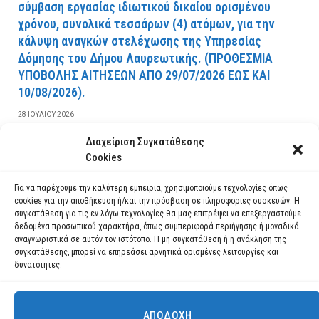
σύμβαση εργασίας ιδιωτικού δικαίου ορισμένου
χρόνου, συνολικά τεσσάρων (4) ατόμων, για την
κάλυψη αναγκών στελέχωσης της Υπηρεσίας
Δόμησης του Δήμου Λαυρεωτικής. (ΠPOΘEΣMIA
YΠOBOΛHΣ AITHΣEΩN AΠO 29/07/2026 EΩΣ KAI
10/08/2026).
28 ΙΟΥΛΊΟΥ 2026
Διαχείριση Συγκατάθεσης
ΔΙΑΒΆΣΤΕ ΠΕΡΙΣΣΌΤΕΡΑ
Cookies
Για να παρέχουμε την καλύτερη εμπειρία, χρησιμοποιούμε τεχνολογίες όπως
cookies για την αποθήκευση ή/και την πρόσβαση σε πληροφορίες συσκευών. Η
συγκατάθεση για τις εν λόγω τεχνολογίες θα μας επιτρέψει να επεξεργαστούμε
δεδομένα προσωπικού χαρακτήρα, όπως συμπεριφορά περιήγησης ή μοναδικά
αναγνωριστικά σε αυτόν τον ιστότοπο. Η μη συγκατάθεση ή η ανάκληση της
συγκατάθεσης, μπορεί να επηρεάσει αρνητικά ορισμένες λειτουργίες και
δυνατότητες.
ΑΠΟΔΟΧΉ