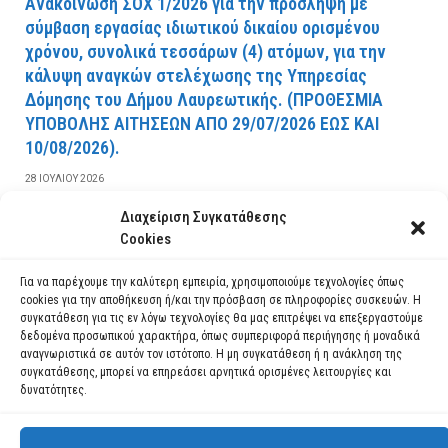
Ανακοίνωση ΣΟΧ 1/2026 για την πρόσληψη με
σύμβαση εργασίας ιδιωτικού δικαίου ορισμένου
χρόνου, συνολικά τεσσάρων (4) ατόμων, για την
κάλυψη αναγκών στελέχωσης της Υπηρεσίας
Δόμησης του Δήμου Λαυρεωτικής. (ΠPOΘEΣMIA
YΠOBOΛHΣ AITHΣEΩN AΠO 29/07/2026 EΩΣ KAI
10/08/2026).
28 ΙΟΥΛΊΟΥ 2026
Διαχείριση Συγκατάθεσης
ΔΙΑΒΆΣΤΕ ΠΕΡΙΣΣΌΤΕΡΑ
Cookies
Για να παρέχουμε την καλύτερη εμπειρία, χρησιμοποιούμε τεχνολογίες όπως
cookies για την αποθήκευση ή/και την πρόσβαση σε πληροφορίες συσκευών. Η
συγκατάθεση για τις εν λόγω τεχνολογίες θα μας επιτρέψει να επεξεργαστούμε
δεδομένα προσωπικού χαρακτήρα, όπως συμπεριφορά περιήγησης ή μοναδικά
αναγνωριστικά σε αυτόν τον ιστότοπο. Η μη συγκατάθεση ή η ανάκληση της
συγκατάθεσης, μπορεί να επηρεάσει αρνητικά ορισμένες λειτουργίες και
δυνατότητες.