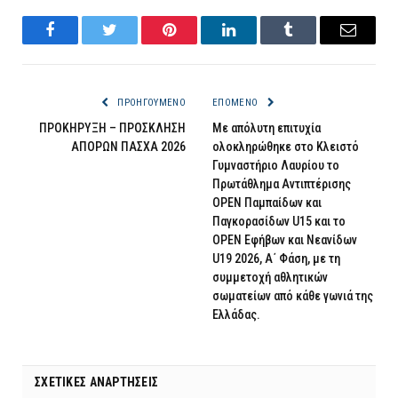
Facebook
Twitter
Pinterest
LinkedIn
Tumblr
Email
ΠΡΟΗΓΟΎΜΕΝΟ
ΕΠΌΜΕΝΟ
ΠΡΟΚΗΡΥΞΗ – ΠΡΟΣΚΛΗΣΗ
Με απόλυτη επιτυχία
ΑΠΟΡΩΝ ΠΑΣΧΑ 2026
ολοκληρώθηκε στο Κλειστό
Γυμναστήριο Λαυρίου το
Πρωτάθλημα Αντιπτέρισης
OPEN Παμπαίδων και
Παγκορασίδων U15 και το
OPEN Εφήβων και Νεανίδων
U19 2026, Α΄ Φάση, με τη
συμμετοχή αθλητικών
σωματείων από κάθε γωνιά της
Ελλάδας.
ΣΧΕΤΙΚΈΣ ΑΝΑΡΤΉΣΕΙΣ