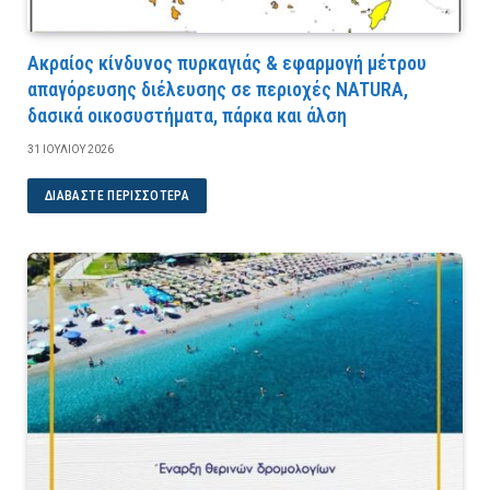
Ακραίος κίνδυνος πυρκαγιάς & εφαρμογή μέτρου
απαγόρευσης διέλευσης σε περιοχές NATURA,
δασικά οικοσυστήματα, πάρκα και άλση
31 ΙΟΥΛΊΟΥ 2026
ΔΙΑΒΆΣΤΕ ΠΕΡΙΣΣΌΤΕΡΑ