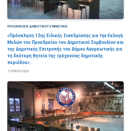
ΠΡΟΣΚΛΉΣΕΙΣ ΔΗΜΟΤΙΚΟΎ ΣΥΜΒΟΎΛΙΟ
«Πρόσκληση 12ης Ειδικής Συνεδρίασης για την Εκλογή
Μελών του Προεδρείου του Δημοτικού Συμβουλίου και
της Δημοτικής Επιτροπής του Δήμου Λαυρεωτικής για
τη δεύτερη θητεία της τρέχουσας δημοτικής
περιόδου».
1 ΙΟΥΛΊΟΥ 2026