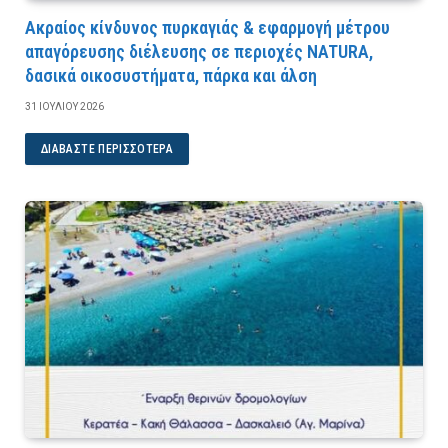
Ακραίος κίνδυνος πυρκαγιάς & εφαρμογή μέτρου
απαγόρευσης διέλευσης σε περιοχές NATURA,
δασικά οικοσυστήματα, πάρκα και άλση
31 ΙΟΥΛΊΟΥ 2026
ΔΙΑΒΆΣΤΕ ΠΕΡΙΣΣΌΤΕΡΑ