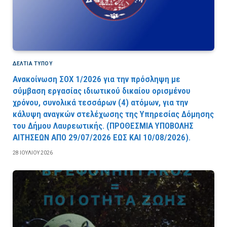
ΔΕΛΤΙΑ ΤΥΠΟΥ
Ανακοίνωση ΣΟΧ 1/2026 για την πρόσληψη με
σύμβαση εργασίας ιδιωτικού δικαίου ορισμένου
χρόνου, συνολικά τεσσάρων (4) ατόμων, για την
κάλυψη αναγκών στελέχωσης της Υπηρεσίας Δόμησης
του Δήμου Λαυρεωτικής. (ΠPOΘEΣMIA YΠOBOΛHΣ
AITHΣEΩN AΠO 29/07/2026 EΩΣ KAI 10/08/2026).
28 ΙΟΥΛΊΟΥ 2026