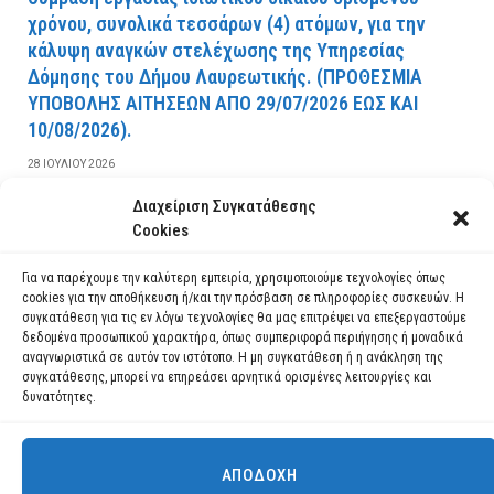
χρόνου, συνολικά τεσσάρων (4) ατόμων, για την
κάλυψη αναγκών στελέχωσης της Υπηρεσίας
Δόμησης του Δήμου Λαυρεωτικής. (ΠPOΘEΣMIA
YΠOBOΛHΣ AITHΣEΩN AΠO 29/07/2026 EΩΣ KAI
10/08/2026).
28 ΙΟΥΛΊΟΥ 2026
Διαχείριση Συγκατάθεσης
ΔΙΑΒΆΣΤΕ ΠΕΡΙΣΣΌΤΕΡΑ
Cookies
Για να παρέχουμε την καλύτερη εμπειρία, χρησιμοποιούμε τεχνολογίες όπως
cookies για την αποθήκευση ή/και την πρόσβαση σε πληροφορίες συσκευών. Η
συγκατάθεση για τις εν λόγω τεχνολογίες θα μας επιτρέψει να επεξεργαστούμε
δεδομένα προσωπικού χαρακτήρα, όπως συμπεριφορά περιήγησης ή μοναδικά
αναγνωριστικά σε αυτόν τον ιστότοπο. Η μη συγκατάθεση ή η ανάκληση της
συγκατάθεσης, μπορεί να επηρεάσει αρνητικά ορισμένες λειτουργίες και
δυνατότητες.
ΑΠΟΔΟΧΉ
Χρησιμοποιούμε cookies για να σας προσφέρουμε τη βέλτιστη εμπειρία