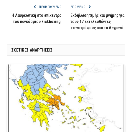
ΠΡΟΗΓΟΎΜΕΝΟ
ΕΠΌΜΕΝΟ
Η Λαυρεωτική στο επίκεντρο
Εκδήλωση τιμής και μνήμης για
του παγκόσμιου kickboxing!
τους 17 εκτελεσθέντες
κτηνοτρόφους από τα Λεγρενά
ΣΧΕΤΙΚΈΣ ΑΝΑΡΤΉΣΕΙΣ