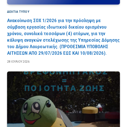
ΔΕΛΤΙΑ ΤΥΠΟΥ
Ανακοίνωση ΣΟΧ 1/2026 για την πρόσληψη με
σύμβαση εργασίας ιδιωτικού δικαίου ορισμένου
χρόνου, συνολικά τεσσάρων (4) ατόμων, για την
κάλυψη αναγκών στελέχωσης της Υπηρεσίας Δόμησης
του Δήμου Λαυρεωτικής. (ΠPOΘEΣMIA YΠOBOΛHΣ
AITHΣEΩN AΠO 29/07/2026 EΩΣ KAI 10/08/2026).
28 ΙΟΥΛΊΟΥ 2026