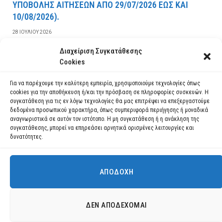
YΠOBOΛHΣ AITHΣEΩN AΠO 29/07/2026 EΩΣ KAI
10/08/2026).
28 ΙΟΥΛΊΟΥ 2026
Διαχείριση Συγκατάθεσης
ΔΙΑΒΆΣΤΕ ΠΕΡΙΣΣΌΤΕΡΑ
Cookies
Για να παρέχουμε την καλύτερη εμπειρία, χρησιμοποιούμε τεχνολογίες όπως
cookies για την αποθήκευση ή/και την πρόσβαση σε πληροφορίες συσκευών. Η
συγκατάθεση για τις εν λόγω τεχνολογίες θα μας επιτρέψει να επεξεργαστούμε
δεδομένα προσωπικού χαρακτήρα, όπως συμπεριφορά περιήγησης ή μοναδικά
αναγνωριστικά σε αυτόν τον ιστότοπο. Η μη συγκατάθεση ή η ανάκληση της
συγκατάθεσης, μπορεί να επηρεάσει αρνητικά ορισμένες λειτουργίες και
δυνατότητες.
ΑΠΟΔΟΧΉ
Χρησιμοποιούμε cookies για να σας προσφέρουμε τη βέλτιστη εμπειρία
πλοήγησης στον ιστότοπό μας.
Μπορείτε να μάθετε ποια cookies χρησιμοποιούμε ή να τα
Facebook
YouTube
Instagram
ΔΕΝ ΑΠΟΔΈΧΟΜΑΙ
απενεργοποιήσετε στις
ρυθμίσεις
.