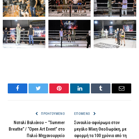
Facebook
Twitter
Pinterest
LinkedIn
Tumblr
Email
ΠΡΟΗΓΟΎΜΕΝΟ
ΕΠΌΜΕΝΟ
Ναταλί Βαλιάνου – “Summer
Συναυλία-αφιέρωμα στον
Breathe” / “Open Art Event” στο
μεγάλο Μίκη Θεοδωράκη, με
Παλιό Μηχανουργείο
αφορμή τα 100 χρόνια από τη