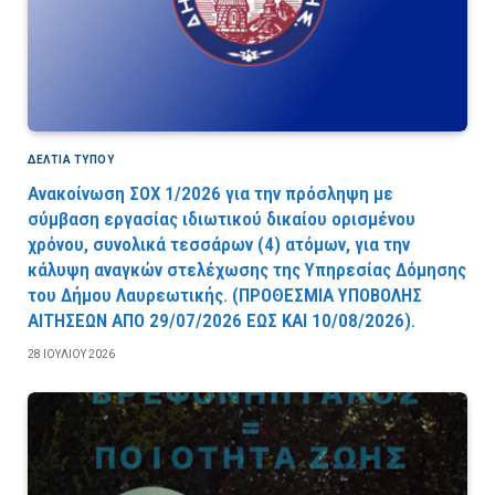
ΔΕΛΤΙΑ ΤΥΠΟΥ
Ανακοίνωση ΣΟΧ 1/2026 για την πρόσληψη με
σύμβαση εργασίας ιδιωτικού δικαίου ορισμένου
χρόνου, συνολικά τεσσάρων (4) ατόμων, για την
κάλυψη αναγκών στελέχωσης της Υπηρεσίας Δόμησης
του Δήμου Λαυρεωτικής. (ΠPOΘEΣMIA YΠOBOΛHΣ
AITHΣEΩN AΠO 29/07/2026 EΩΣ KAI 10/08/2026).
28 ΙΟΥΛΊΟΥ 2026