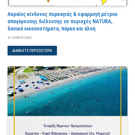
Ακραίος κίνδυνος πυρκαγιάς & εφαρμογή μέτρου
απαγόρευσης διέλευσης σε περιοχές NATURA,
δασικά οικοσυστήματα, πάρκα και άλση
31 ΙΟΥΛΊΟΥ 2026
ΔΙΑΒΆΣΤΕ ΠΕΡΙΣΣΌΤΕΡΑ