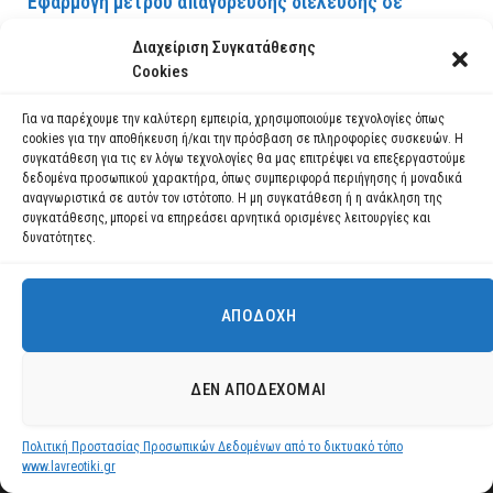
Εφαρμογή μέτρου απαγόρευσης διέλευσης σε
περιοχές NATURA, δασικά οικοσυστήματα, πάρκα και
Διαχείριση Συγκατάθεσης
άλση
Cookies
30 ΙΟΥΛΊΟΥ 2026
Για να παρέχουμε την καλύτερη εμπειρία, χρησιμοποιούμε τεχνολογίες όπως
ΔΙΑΒΆΣΤΕ ΠΕΡΙΣΣΌΤΕΡΑ
cookies για την αποθήκευση ή/και την πρόσβαση σε πληροφορίες συσκευών. Η
συγκατάθεση για τις εν λόγω τεχνολογίες θα μας επιτρέψει να επεξεργαστούμε
δεδομένα προσωπικού χαρακτήρα, όπως συμπεριφορά περιήγησης ή μοναδικά
αναγνωριστικά σε αυτόν τον ιστότοπο. Η μη συγκατάθεση ή η ανάκληση της
συγκατάθεσης, μπορεί να επηρεάσει αρνητικά ορισμένες λειτουργίες και
δυνατότητες.
ΑΠΟΔΟΧΉ
Χρησιμοποιούμε cookies για να σας προσφέρουμε τη βέλτιστη εμπειρία
πλοήγησης στον ιστότοπό μας.
Μπορείτε να μάθετε ποια cookies χρησιμοποιούμε ή να τα
ΔΕΝ ΑΠΟΔΈΧΟΜΑΙ
απενεργοποιήσετε στις
ρυθμίσεις
.
Πολιτική Προστασίας Προσωπικών Δεδομένων από το δικτυακό τόπο
Αποδοχή
www.lavreotiki.gr
Ανακοίνωση ΣΟΧ 1/2026 για την πρόσληψη με