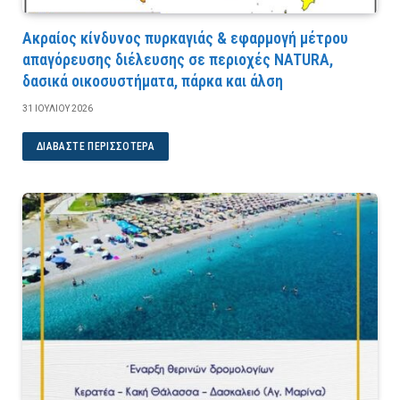
Ακραίος κίνδυνος πυρκαγιάς & εφαρμογή μέτρου
απαγόρευσης διέλευσης σε περιοχές NATURA,
δασικά οικοσυστήματα, πάρκα και άλση
31 ΙΟΥΛΊΟΥ 2026
ΔΙΑΒΆΣΤΕ ΠΕΡΙΣΣΌΤΕΡΑ