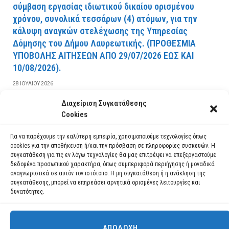
σύμβαση εργασίας ιδιωτικού δικαίου ορισμένου
χρόνου, συνολικά τεσσάρων (4) ατόμων, για την
κάλυψη αναγκών στελέχωσης της Υπηρεσίας
Δόμησης του Δήμου Λαυρεωτικής. (ΠPOΘEΣMIA
YΠOBOΛHΣ AITHΣEΩN AΠO 29/07/2026 EΩΣ KAI
10/08/2026).
28 ΙΟΥΛΊΟΥ 2026
Διαχείριση Συγκατάθεσης
ΔΙΑΒΆΣΤΕ ΠΕΡΙΣΣΌΤΕΡΑ
Cookies
Για να παρέχουμε την καλύτερη εμπειρία, χρησιμοποιούμε τεχνολογίες όπως
cookies για την αποθήκευση ή/και την πρόσβαση σε πληροφορίες συσκευών. Η
συγκατάθεση για τις εν λόγω τεχνολογίες θα μας επιτρέψει να επεξεργαστούμε
δεδομένα προσωπικού χαρακτήρα, όπως συμπεριφορά περιήγησης ή μοναδικά
αναγνωριστικά σε αυτόν τον ιστότοπο. Η μη συγκατάθεση ή η ανάκληση της
συγκατάθεσης, μπορεί να επηρεάσει αρνητικά ορισμένες λειτουργίες και
δυνατότητες.
ΑΠΟΔΟΧΉ