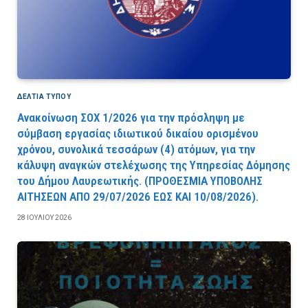
ΔΕΛΤΙΑ ΤΥΠΟΥ
Ανακοίνωση ΣΟΧ 1/2026 για την πρόσληψη με
σύμβαση εργασίας ιδιωτικού δικαίου ορισμένου
χρόνου, συνολικά τεσσάρων (4) ατόμων, για την
κάλυψη αναγκών στελέχωσης της Υπηρεσίας Δόμησης
του Δήμου Λαυρεωτικής. (ΠPOΘEΣMIA YΠOBOΛHΣ
AITHΣEΩN AΠO 29/07/2026 EΩΣ KAI 10/08/2026).
28 ΙΟΥΛΊΟΥ 2026