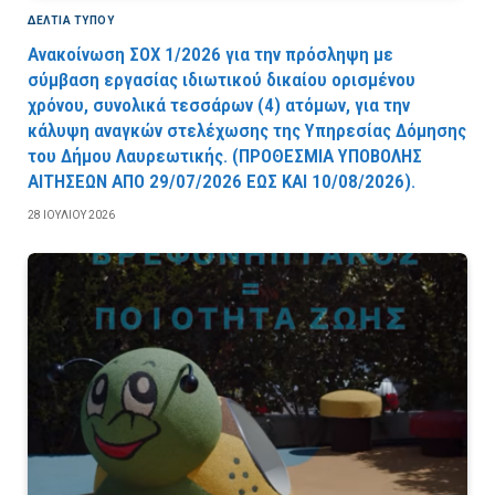
ΔΕΛΤΙΑ ΤΥΠΟΥ
Ανακοίνωση ΣΟΧ 1/2026 για την πρόσληψη με
σύμβαση εργασίας ιδιωτικού δικαίου ορισμένου
χρόνου, συνολικά τεσσάρων (4) ατόμων, για την
κάλυψη αναγκών στελέχωσης της Υπηρεσίας Δόμησης
του Δήμου Λαυρεωτικής. (ΠPOΘEΣMIA YΠOBOΛHΣ
AITHΣEΩN AΠO 29/07/2026 EΩΣ KAI 10/08/2026).
28 ΙΟΥΛΊΟΥ 2026