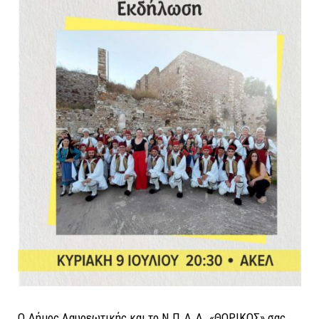
Ο Δήμος Λαυρεωτικής και το Ν.Π.Δ.Δ. «ΘΟΡΙΚΟΣ» σας