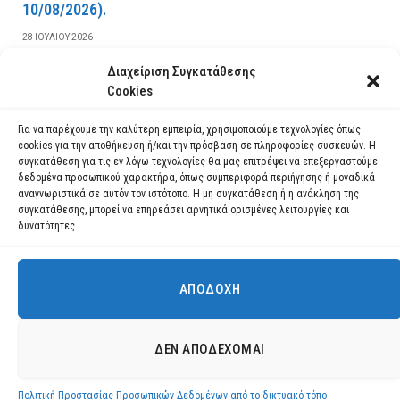
10/08/2026).
28 ΙΟΥΛΊΟΥ 2026
Διαχείριση Συγκατάθεσης
ΔΙΑΒΆΣΤΕ ΠΕΡΙΣΣΌΤΕΡΑ
Cookies
Για να παρέχουμε την καλύτερη εμπειρία, χρησιμοποιούμε τεχνολογίες όπως
cookies για την αποθήκευση ή/και την πρόσβαση σε πληροφορίες συσκευών. Η
συγκατάθεση για τις εν λόγω τεχνολογίες θα μας επιτρέψει να επεξεργαστούμε
δεδομένα προσωπικού χαρακτήρα, όπως συμπεριφορά περιήγησης ή μοναδικά
αναγνωριστικά σε αυτόν τον ιστότοπο. Η μη συγκατάθεση ή η ανάκληση της
συγκατάθεσης, μπορεί να επηρεάσει αρνητικά ορισμένες λειτουργίες και
δυνατότητες.
ΑΠΟΔΟΧΉ
Χρησιμοποιούμε cookies για να σας προσφέρουμε τη βέλτιστη εμπειρία
πλοήγησης στον ιστότοπό μας.
Μπορείτε να μάθετε ποια cookies χρησιμοποιούμε ή να τα
Facebook
YouTube
Instagram
ΔΕΝ ΑΠΟΔΈΧΟΜΑΙ
απενεργοποιήσετε στις
ρυθμίσεις
.
© 2026 ΔΗΜΟΣ ΛΑΥΡΕΩΤΙΚΗΣ All Rights Reserved Designed by EUROFIGURE
.
Πολιτική Προστασίας Προσωπικών Δεδομένων από το δικτυακό τόπο