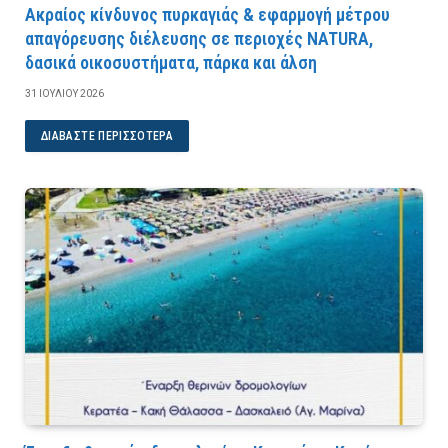
Ακραίος κίνδυνος πυρκαγιάς & εφαρμογή μέτρου
απαγόρευσης διέλευσης σε περιοχές NATURA,
δασικά οικοσυστήματα, πάρκα και άλση
31 ΙΟΥΛΊΟΥ 2026
ΔΙΑΒΆΣΤΕ ΠΕΡΙΣΣΌΤΕΡΑ