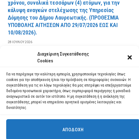
χρόνου, συνολικά τεσσάρων (4) ατόμων, για την
κάλυψη αναγκών στελέχωσης της Υπηρεσίας
Δόμησης του Δήμου Λαυρεωτικής. (ΠPOΘEΣMIA
YΠOBOΛHΣ AITHΣEΩN AΠO 29/07/2026 EΩΣ KAI
10/08/2026).
28 ΙΟΥΛΊΟΥ 2026
Διαχείριση Συγκατάθεσης
ΔΙΑΒΆΣΤΕ ΠΕΡΙΣΣΌΤΕΡΑ
Cookies
Για να παρέχουμε την καλύτερη εμπειρία, χρησιμοποιούμε τεχνολογίες όπως
cookies για την αποθήκευση ή/και την πρόσβαση σε πληροφορίες συσκευών. Η
συγκατάθεση για τις εν λόγω τεχνολογίες θα μας επιτρέψει να επεξεργαστούμε
δεδομένα προσωπικού χαρακτήρα, όπως συμπεριφορά περιήγησης ή μοναδικά
αναγνωριστικά σε αυτόν τον ιστότοπο. Η μη συγκατάθεση ή η ανάκληση της
συγκατάθεσης, μπορεί να επηρεάσει αρνητικά ορισμένες λειτουργίες και
δυνατότητες.
ΑΠΟΔΟΧΉ
Χρησιμοποιούμε cookies για να σας προσφέρουμε τη βέλτιστη εμπειρία
πλοήγησης στον ιστότοπό μας.