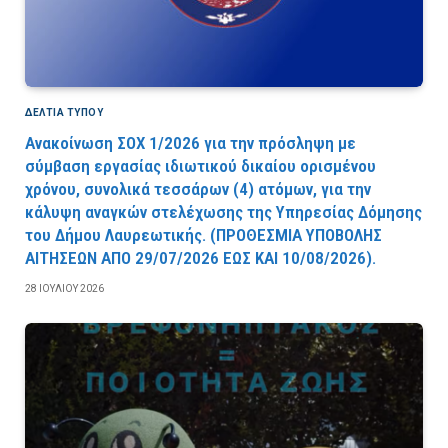
ΔΕΛΤΙΑ ΤΥΠΟΥ
Ανακοίνωση ΣΟΧ 1/2026 για την πρόσληψη με
σύμβαση εργασίας ιδιωτικού δικαίου ορισμένου
χρόνου, συνολικά τεσσάρων (4) ατόμων, για την
κάλυψη αναγκών στελέχωσης της Υπηρεσίας Δόμησης
του Δήμου Λαυρεωτικής. (ΠPOΘEΣMIA YΠOBOΛHΣ
AITHΣEΩN AΠO 29/07/2026 EΩΣ KAI 10/08/2026).
28 ΙΟΥΛΊΟΥ 2026