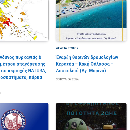
Υ
ΔΕΛΤΙΑ ΤΥΠΟΥ
ίνδυνος πυρκαγιάς &
Έναρξη θερινών δρομολογίων
 μέτρου απαγόρευσης
Κερατέα – Κακή Θάλασσα –
 σε περιοχές NATURA,
Δασκαλειό (Αγ. Μαρίνα)
κοσυστήματα, πάρκα
30 ΙΟΥΛΊΟΥ 2026
6