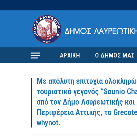
ΑΡΧΙΚΗ
Ο ΔΗΜΟΣ ΜΑΣ
Με απόλυτη επιτυχία ολοκληρώ
τουριστικό γεγονός “Sounio Ch
από τον Δήμο Λαυρεωτικής και 
Περιφέρεια Αττικής, το Grecote
whynot.