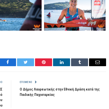
Facebook
Twitter
Pinterest
LinkedIn
Tumblr
Email
ΝΟ
ΕΠΌΜΕΝΟ
ΗΣ
Ο Δήμος Λαυρεωτικής στην Εθνική Δράση κατά της
μό
Παιδικής Παχυσαρκίας
ων
ου