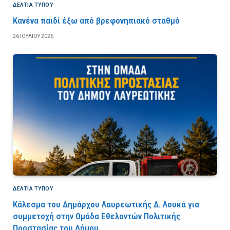
ΔΕΛΤΙΑ ΤΥΠΟΥ
Κανένα παιδί έξω από βρεφονηπιακό σταθμό
26 ΙΟΥΛΊΟΥ 2026
ΔΕΛΤΙΑ ΤΥΠΟΥ
Κάλεσμα του Δημάρχου Λαυρεωτικής Δ. Λουκά για
συμμετοχή στην Ομάδα Εθελοντών Πολιτικής
Προστασίας του Δήμου