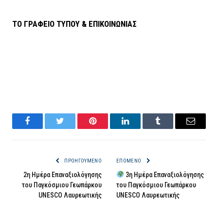
ΤΟ ΓΡΑΦΕΙΟ ΤΥΠΟΥ & ΕΠΙΚΟΙΝΩΝΙΑΣ
Facebook
Twitter
Pinterest
LinkedIn
Tumblr
Email
ΠΡΟΗΓΟΎΜΕΝΟ
ΕΠΌΜΕΝΟ
2η Ημέρα Επαναξιολόγησης
3η Ημέρα Επαναξιολόγησης
του Παγκόσμιου Γεωπάρκου
του Παγκόσμιου Γεωπάρκου
UNESCO Λαυρεωτικής
UNESCO Λαυρεωτικής