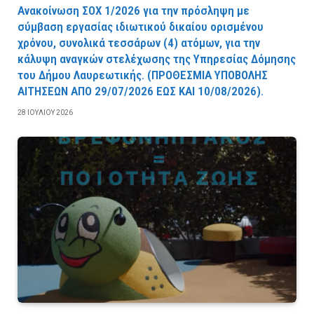
Ανακοίνωση ΣΟΧ 1/2026 για την πρόσληψη με
σύμβαση εργασίας ιδιωτικού δικαίου ορισμένου
χρόνου, συνολικά τεσσάρων (4) ατόμων, για την
κάλυψη αναγκών στελέχωσης της Υπηρεσίας Δόμησης
του Δήμου Λαυρεωτικής. (ΠPOΘEΣMIA YΠOBOΛHΣ
AITHΣEΩN AΠO 29/07/2026 EΩΣ KAI 10/08/2026).
28 ΙΟΥΛΊΟΥ 2026