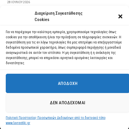
28 ΙΟΥΛΊΟΥ 2026
Διαχείριση Συγκατάθεσης
ΔΙΑΒΆΣΤΕ ΠΕΡΙΣΣΌΤΕΡΑ
Cookies
Για να παρέχουμε την καλύτερη εμπειρία, χρησιμοποιούμε τεχνολογίες όπως
cookies για την αποθήκευση ή/και την πρόσβαση σε πληροφορίες συσκευών. Η
συγκατάθεση για τις εν λόγω τεχνολογίες θα μας επιτρέψει να επεξεργαστούμε
δεδομένα προσωπικού χαρακτήρα, όπως συμπεριφορά περιήγησης ή μοναδικά
αναγνωριστικά σε αυτόν τον ιστότοπο. Η μη συγκατάθεση ή η ανάκληση της
συγκατάθεσης, μπορεί να επηρεάσει αρνητικά ορισμένες λειτουργίες και
δυνατότητες.
ΑΠΟΔΟΧΉ
Χρησιμοποιούμε cookies για να σας προσφέρουμε τη βέλτιστη εμπειρία
πλοήγησης στον ιστότοπό μας.
Μπορείτε να μάθετε ποια cookies χρησιμοποιούμε ή να τα
Facebook
YouTube
Instagram
ΔΕΝ ΑΠΟΔΈΧΟΜΑΙ
απενεργοποιήσετε στις
ρυθμίσεις
.
© 2026 ΔΗΜΟΣ ΛΑΥΡΕΩΤΙΚΗΣ All Rights Reserved Designed by EUROFIGURE
.
Πολιτική Προστασίας Προσωπικών Δεδομένων από το δικτυακό τόπο
Αποδοχή
www.lavreotiki.gr