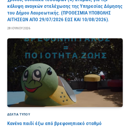
κάλυψη αναγκών στελέχωσης της Υπηρεσίας Δόμησης
του Δήμου Λαυρεωτικής. (ΠPOΘEΣMIA YΠOBOΛHΣ
AITHΣEΩN AΠO 29/07/2026 EΩΣ KAI 10/08/2026).
28 ΙΟΥΛΊΟΥ 2026
ΔΕΛΤΙΑ ΤΥΠΟΥ
Κανένα παιδί έξω από βρεφονηπιακό σταθμό