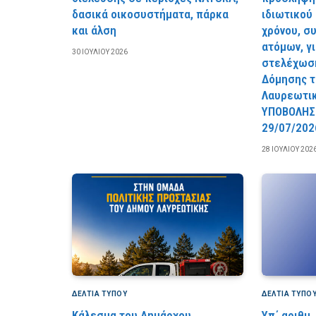
δασικά οικοσυστήματα, πάρκα
ιδιωτικού
και άλση
χρόνου, σ
ατόμων, γ
30 ΙΟΥΛΊΟΥ 2026
στελέχωση
Δόμησης τ
Λαυρεωτι
YΠOBOΛHΣ
29/07/202
28 ΙΟΥΛΊΟΥ 202
ΔΕΛΤΙΑ ΤΥΠΟΥ
ΔΕΛΤΙΑ ΤΥΠΟ
Κάλεσμα του Δημάρχου
Υπ΄ αριθμ.