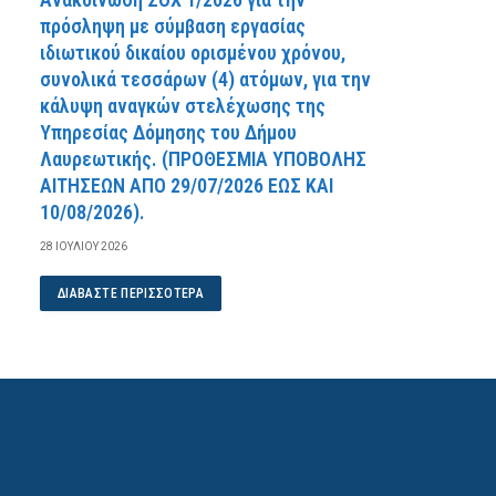
πρόσληψη με σύμβαση εργασίας
ιδιωτικού δικαίου ορισμένου χρόνου,
συνολικά τεσσάρων (4) ατόμων, για την
κάλυψη αναγκών στελέχωσης της
Υπηρεσίας Δόμησης του Δήμου
Λαυρεωτικής. (ΠPOΘEΣMIA YΠOBOΛHΣ
AITHΣEΩN AΠO 29/07/2026 EΩΣ KAI
10/08/2026).
28 ΙΟΥΛΊΟΥ 2026
ΔΙΑΒΆΣΤΕ ΠΕΡΙΣΣΌΤΕΡΑ