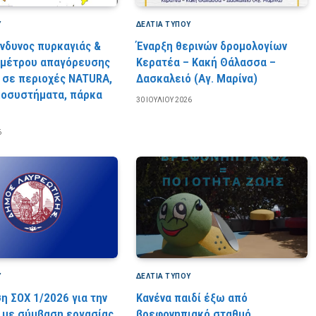
Υ
ΔΕΛΤΙΑ ΤΥΠΟΥ
ίνδυνος πυρκαγιάς &
Έναρξη θερινών δρομολογίων
 μέτρου απαγόρευσης
Κερατέα – Κακή Θάλασσα –
 σε περιοχές NATURA,
Δασκαλειό (Αγ. Μαρίνα)
κοσυστήματα, πάρκα
30 ΙΟΥΛΊΟΥ 2026
6
Υ
ΔΕΛΤΙΑ ΤΥΠΟΥ
η ΣΟΧ 1/2026 για την
Κανένα παιδί έξω από
με σύμβαση εργασίας
βρεφονηπιακό σταθμό