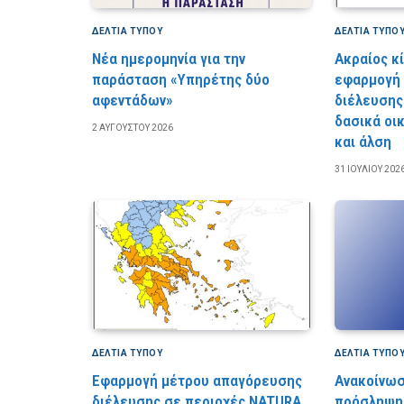
ΔΕΛΤΙΑ ΤΥΠΟΥ
ΔΕΛΤΙΑ ΤΥΠΟ
Νέα ημερομηνία για την
Ακραίος κ
παράσταση «Υπηρέτης δύο
εφαρμογή
αφεντάδων»
διέλευσης
δασικά οι
2 ΑΥΓΟΎΣΤΟΥ 2026
και άλση
31 ΙΟΥΛΊΟΥ 202
ΔΕΛΤΙΑ ΤΥΠΟΥ
ΔΕΛΤΙΑ ΤΥΠΟ
Εφαρμογή μέτρου απαγόρευσης
Ανακοίνωσ
διέλευσης σε περιοχές NATURA,
πρόσληψη 