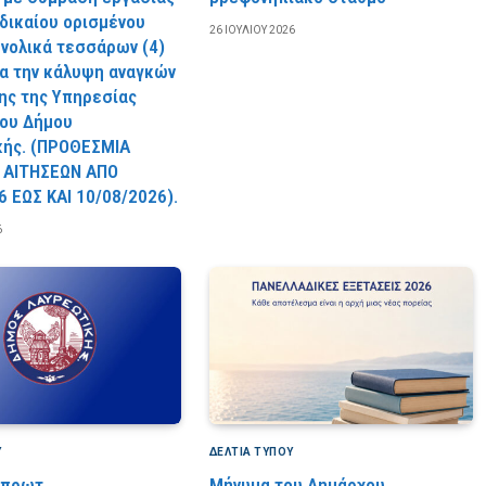
 δικαίου ορισμένου
26 ΙΟΥΛΊΟΥ 2026
υνολικά τεσσάρων (4)
ια την κάλυψη αναγκών
ς της Υπηρεσίας
ου Δήμου
κής. (ΠPOΘEΣMIA
 AITHΣEΩN AΠO
6 EΩΣ KAI 10/08/2026).
6
Υ
ΔΕΛΤΙΑ ΤΥΠΟΥ
 πρωτ.
Μήνυμα του Δημάρχου