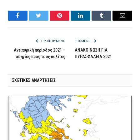
Facebook
Twitter
Pinterest
LinkedIn
Tumblr
Email
ΠΡΟΗΓΟΎΜΕΝΟ
ΕΠΌΜΕΝΟ
Αντιπυρική περίοδος 2021 –
ΑΝΑΚΟΙΝΩΣΗ ΓΙΑ
οδηγίες προς τους πολίτες
ΠΥΡΑΣΦΑΛΕΙΑ 2021
ΣΧΕΤΙΚΈΣ ΑΝΑΡΤΉΣΕΙΣ