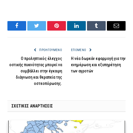
Facebook
Twitter
Pinterest
LinkedIn
Tumblr
Email
ΠΡΟΗΓΟΎΜΕΝΟ
ΕΠΌΜΕΝΟ
Ο προληπτικός έλεγχος
Η νέα δωρεάν εφαρμογή για την
οστικής πυκνότητας μπορεί να
ενημέρωση και εξυπηρέτηση
συμβάλλει στην έγκαιρη
των αγροτών
διάγνωση και θεραπεία της
οστεοπόρωσης.
ΣΧΕΤΙΚΈΣ ΑΝΑΡΤΉΣΕΙΣ