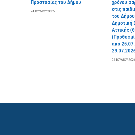
Προστασίας του Δήμου
χρόνου σα
στις παιδ
24 ΙΟΥΛΊΟΥ 2026
του Δήμου
Δημοτική 
Αττικής (
(Προθεσμί
από 25.07
29.07.2026
24 ΙΟΥΛΊΟΥ 202