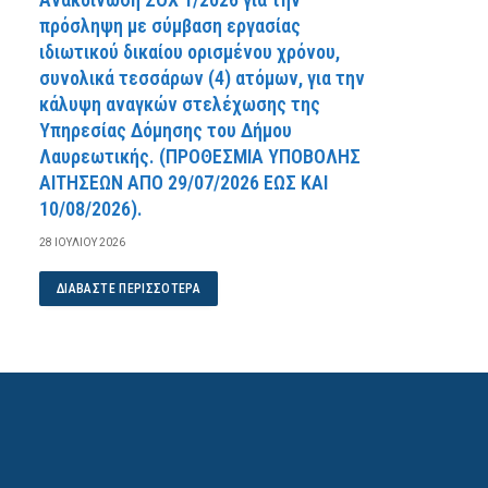
πρόσληψη με σύμβαση εργασίας
ιδιωτικού δικαίου ορισμένου χρόνου,
συνολικά τεσσάρων (4) ατόμων, για την
κάλυψη αναγκών στελέχωσης της
Υπηρεσίας Δόμησης του Δήμου
Λαυρεωτικής. (ΠPOΘEΣMIA YΠOBOΛHΣ
AITHΣEΩN AΠO 29/07/2026 EΩΣ KAI
10/08/2026).
28 ΙΟΥΛΊΟΥ 2026
ΔΙΑΒΆΣΤΕ ΠΕΡΙΣΣΌΤΕΡΑ