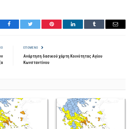
Facebook
Twitter
Pinterest
LinkedIn
Tumblr
Email
ΝΟ
ΕΠΌΜΕΝΟ
ών
Ανάρτηση δασικού χάρτη Κοινότητας Αγίου
ζα
Κωνσταντίνου