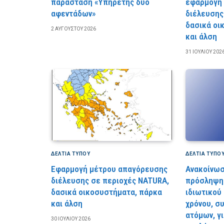
παράσταση «Υπηρέτης δύο
εφαρμογή
αφεντάδων»
διέλευσης
δασικά οι
2 ΑΥΓΟΎΣΤΟΥ 2026
και άλση
31 ΙΟΥΛΊΟΥ 202
ΔΕΛΤΙΑ ΤΥΠΟΥ
ΔΕΛΤΙΑ ΤΥΠΟ
Εφαρμογή μέτρου απαγόρευσης
Ανακοίνωσ
διέλευσης σε περιοχές NATURA,
πρόσληψη 
δασικά οικοσυστήματα, πάρκα
ιδιωτικού
και άλση
χρόνου, σ
ατόμων, γ
30 ΙΟΥΛΊΟΥ 2026