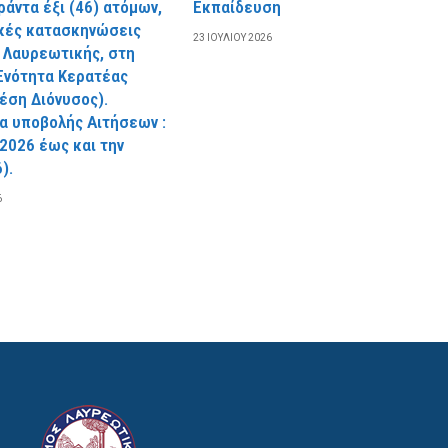
ράντα έξι (46) ατόμων,
Εκπαίδευση
ικές κατασκηνώσεις
23 ΙΟΥΛΊΟΥ 2026
 Λαυρεωτικής, στη
Ενότητα Κερατέας
θέση Διόνυσος).
α υποβολής Αιτήσεων :
.2026 έως και την
).
6