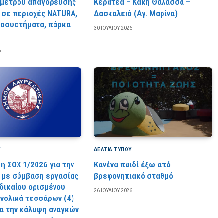
 μέτρου απαγόρευσης
Κερατέα – Κακή Θάλασσα –
 σε περιοχές NATURA,
Δασκαλειό (Αγ. Μαρίνα)
κοσυστήματα, πάρκα
30 ΙΟΥΛΊΟΥ 2026
6
Υ
ΔΕΛΤΙΑ ΤΥΠΟΥ
η ΣΟΧ 1/2026 για την
Κανένα παιδί έξω από
με σύμβαση εργασίας
βρεφονηπιακό σταθμό
 δικαίου ορισμένου
26 ΙΟΥΛΊΟΥ 2026
υνολικά τεσσάρων (4)
ια την κάλυψη αναγκών