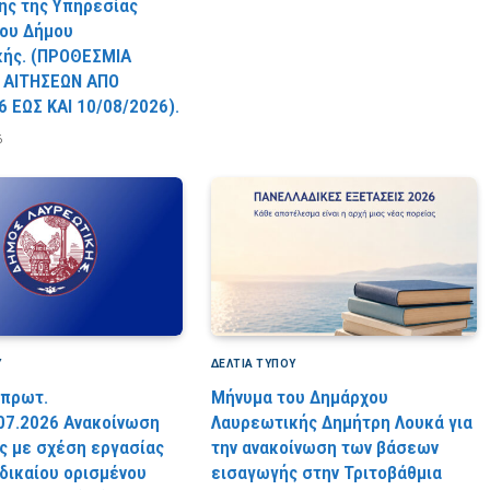
ς της Υπηρεσίας
ου Δήμου
κής. (ΠPOΘEΣMIA
 AITHΣEΩN AΠO
6 EΩΣ KAI 10/08/2026).
6
Υ
ΔΕΛΤΙΑ ΤΥΠΟΥ
 πρωτ.
Μήνυμα του Δημάρχου
07.2026 Ανακοίνωση
Λαυρεωτικής Δημήτρη Λουκά για
 με σχέση εργασίας
την ανακοίνωση των βάσεων
 δικαίου ορισμένου
εισαγωγής στην Τριτοβάθμια