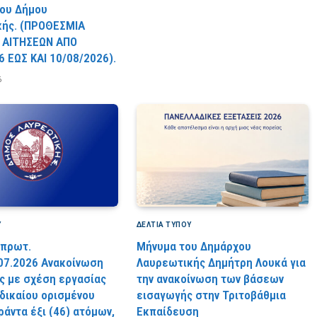
ου Δήμου
κής. (ΠPOΘEΣMIA
 AITHΣEΩN AΠO
6 EΩΣ KAI 10/08/2026).
6
Υ
ΔΕΛΤΙΑ ΤΥΠΟΥ
 πρωτ.
Μήνυμα του Δημάρχου
07.2026 Ανακοίνωση
Λαυρεωτικής Δημήτρη Λουκά για
 με σχέση εργασίας
την ανακοίνωση των βάσεων
 δικαίου ορισμένου
εισαγωγής στην Τριτοβάθμια
ράντα έξι (46) ατόμων,
Εκπαίδευση