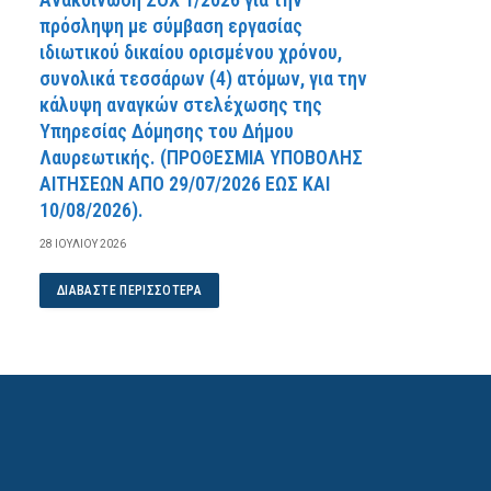
πρόσληψη με σύμβαση εργασίας
ιδιωτικού δικαίου ορισμένου χρόνου,
συνολικά τεσσάρων (4) ατόμων, για την
κάλυψη αναγκών στελέχωσης της
Υπηρεσίας Δόμησης του Δήμου
Λαυρεωτικής. (ΠPOΘEΣMIA YΠOBOΛHΣ
AITHΣEΩN AΠO 29/07/2026 EΩΣ KAI
10/08/2026).
28 ΙΟΥΛΊΟΥ 2026
ΔΙΑΒΆΣΤΕ ΠΕΡΙΣΣΌΤΕΡΑ