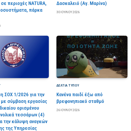
 σε περιοχές NATURA,
Δασκαλειό (Αγ. Μαρίνα)
κοσυστήματα, πάρκα
30 ΙΟΥΛΊΟΥ 2026
6
Υ
ΔΕΛΤΙΑ ΤΥΠΟΥ
η ΣΟΧ 1/2026 για την
Κανένα παιδί έξω από
με σύμβαση εργασίας
βρεφονηπιακό σταθμό
 δικαίου ορισμένου
26 ΙΟΥΛΊΟΥ 2026
υνολικά τεσσάρων (4)
ια την κάλυψη αναγκών
ς της Υπηρεσίας