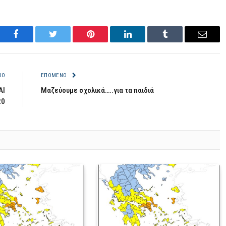
Facebook
Twitter
Pinterest
LinkedIn
Tumblr
Email
ΝΟ
ΕΠΌΜΕΝΟ
ΑΙ
Μαζεύουμε σχολικά…..για τα παιδιά
20