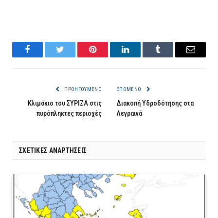
Facebook
Twitter
Pinterest
LinkedIn
Tumblr
Email
ΠΡΟΗΓΟΎΜΕΝΟ
ΕΠΌΜΕΝΟ
Κλιμάκιο του ΣΥΡΙΖΑ στις
Διακοπή Υδροδότησης στα
πυρόπληκτες περιοχές
Λεγραινά
ΣΧΕΤΙΚΈΣ ΑΝΑΡΤΉΣΕΙΣ