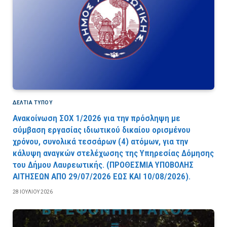
ΔΕΛΤΙΑ ΤΥΠΟΥ
Ανακοίνωση ΣΟΧ 1/2026 για την πρόσληψη με
σύμβαση εργασίας ιδιωτικού δικαίου ορισμένου
χρόνου, συνολικά τεσσάρων (4) ατόμων, για την
κάλυψη αναγκών στελέχωσης της Υπηρεσίας Δόμησης
του Δήμου Λαυρεωτικής. (ΠPOΘEΣMIA YΠOBOΛHΣ
AITHΣEΩN AΠO 29/07/2026 EΩΣ KAI 10/08/2026).
28 ΙΟΥΛΊΟΥ 2026