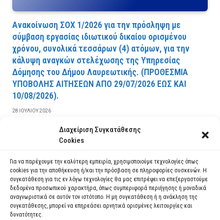
Ανακοίνωση ΣΟΧ 1/2026 για την πρόσληψη με
σύμβαση εργασίας ιδιωτικού δικαίου ορισμένου
χρόνου, συνολικά τεσσάρων (4) ατόμων, για την
κάλυψη αναγκών στελέχωσης της Υπηρεσίας
Δόμησης του Δήμου Λαυρεωτικής. (ΠPOΘEΣMIA
YΠOBOΛHΣ AITHΣEΩN AΠO 29/07/2026 EΩΣ KAI
10/08/2026).
28 ΙΟΥΛΊΟΥ 2026
Διαχείριση Συγκατάθεσης
ΔΙΑΒΆΣΤΕ ΠΕΡΙΣΣΌΤΕΡΑ
Cookies
Για να παρέχουμε την καλύτερη εμπειρία, χρησιμοποιούμε τεχνολογίες όπως
cookies για την αποθήκευση ή/και την πρόσβαση σε πληροφορίες συσκευών. Η
συγκατάθεση για τις εν λόγω τεχνολογίες θα μας επιτρέψει να επεξεργαστούμε
δεδομένα προσωπικού χαρακτήρα, όπως συμπεριφορά περιήγησης ή μοναδικά
αναγνωριστικά σε αυτόν τον ιστότοπο. Η μη συγκατάθεση ή η ανάκληση της
συγκατάθεσης, μπορεί να επηρεάσει αρνητικά ορισμένες λειτουργίες και
δυνατότητες.