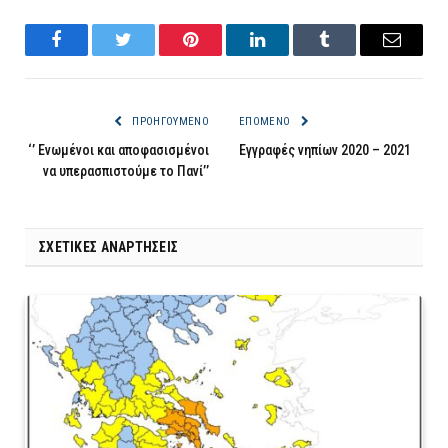
Facebook
Twitter
Pinterest
LinkedIn
Tumblr
Email
ΠΡΟΗΓΟΎΜΕΝΟ
ΕΠΌΜΕΝΟ
‘’ Ενωμένοι και αποφασισμένοι
Εγγραφές νηπίων 2020 – 2021
να υπερασπιστούμε το Πανί’’
ΣΧΕΤΙΚΈΣ ΑΝΑΡΤΉΣΕΙΣ