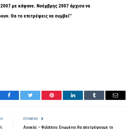
 2007 με κάψανε. Νοέμβρης 2007 άρχισα να
ουν. Θα το επιτρέψεις να συμβεί’’
Facebook
Twitter
Pinterest
LinkedIn
Tumblr
Email
ΝΟ
ΕΠΌΜΕΝΟ
ί.
Λουκάς – Φιλίππου: Ενωμένοι θα αποτρέψουμε το