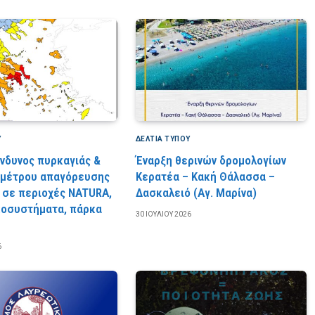
Υ
ΔΕΛΤΙΑ ΤΥΠΟΥ
ίνδυνος πυρκαγιάς &
Έναρξη θερινών δρομολογίων
 μέτρου απαγόρευσης
Κερατέα – Κακή Θάλασσα –
 σε περιοχές NATURA,
Δασκαλειό (Αγ. Μαρίνα)
κοσυστήματα, πάρκα
30 ΙΟΥΛΊΟΥ 2026
6