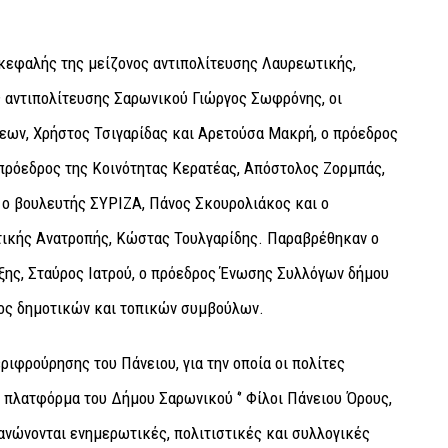
κεφαλής της μείζονος αντιπολίτευσης Λαυρεωτικής,
 αντιπολίτευσης Σαρωνικού Γιώργος Σωφρόνης, οι
εων, Χρήστος Τσιγαρίδας και Αρετούσα Μακρή, ο πρόεδρος
 πρόεδρος της Κοινότητας Κερατέας, Απόστολος Ζορμπάς,
ο βουλευτής ΣΥΡΙΖΑ, Πάνος Σκουρολιάκος και ο
τικής Ανατροπής, Κώστας Τουλγαρίδης. Παραβρέθηκαν ο
ης, Σταύρος Ιατρού, ο πρόεδρος Ένωσης Συλλόγων δήμου
θος δημοτικών και τοπικών συμβούλων.
ριφρούρησης του Πάνειου, για την οποία οι πολίτες
 πλατφόρμα του Δήμου Σαρωνικού ‘’ Φίλοι Πάνειου Όρους,
ανώνονται ενημερωτικές, πολιτιστικές και συλλογικές