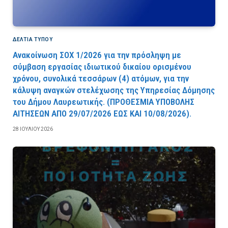
ΔΕΛΤΙΑ ΤΥΠΟΥ
Ανακοίνωση ΣΟΧ 1/2026 για την πρόσληψη με
σύμβαση εργασίας ιδιωτικού δικαίου ορισμένου
χρόνου, συνολικά τεσσάρων (4) ατόμων, για την
κάλυψη αναγκών στελέχωσης της Υπηρεσίας Δόμησης
του Δήμου Λαυρεωτικής. (ΠPOΘEΣMIA YΠOBOΛHΣ
AITHΣEΩN AΠO 29/07/2026 EΩΣ KAI 10/08/2026).
28 ΙΟΥΛΊΟΥ 2026