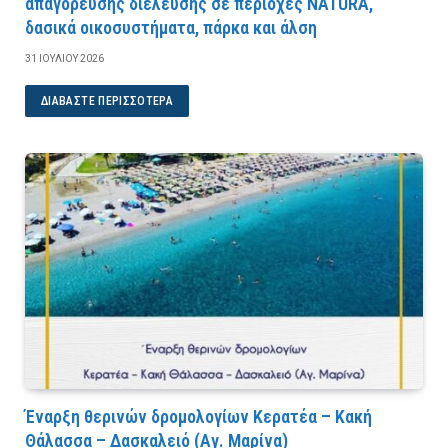
απαγόρευσης διέλευσης σε περιοχές NATURA,
δασικά οικοσυστήματα, πάρκα και άλση
31 ΙΟΥΛΊΟΥ 2026
ΔΙΑΒΆΣΤΕ ΠΕΡΙΣΣΌΤΕΡΑ
Έναρξη θερινών δρομολογίων Κερατέα – Κακή
Θάλασσα – Δασκαλειό (Αγ. Μαρίνα)