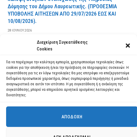
Δόμησης του Δήμου Λαυρεωτικής. (ΠPOΘEΣMIA
YΠOBOΛHΣ AITHΣEΩN AΠO 29/07/2026 EΩΣ KAI
10/08/2026).
28 ΙΟΥΛΊΟΥ 2026
Διαχείριση Συγκατάθεσης
ΔΙΑΒΆΣΤΕ ΠΕΡΙΣΣΌΤΕΡΑ
Cookies
Για να παρέχουμε την καλύτερη εμπειρία, χρησιμοποιούμε τεχνολογίες όπως
cookies για την αποθήκευση ή/και την πρόσβαση σε πληροφορίες συσκευών. Η
συγκατάθεση για τις εν λόγω τεχνολογίες θα μας επιτρέψει να επεξεργαστούμε
δεδομένα προσωπικού χαρακτήρα, όπως συμπεριφορά περιήγησης ή μοναδικά
αναγνωριστικά σε αυτόν τον ιστότοπο. Η μη συγκατάθεση ή η ανάκληση της
συγκατάθεσης, μπορεί να επηρεάσει αρνητικά ορισμένες λειτουργίες και
δυνατότητες.
ΑΠΟΔΟΧΉ
Χρησιμοποιούμε cookies για να σας προσφέρουμε τη βέλτιστη εμπειρία
πλοήγησης στον ιστότοπό μας.
Μπορείτε να μάθετε ποια cookies χρησιμοποιούμε ή να τα
Facebook
YouTube
Instagram