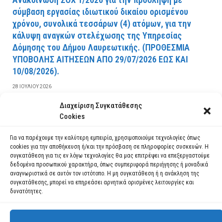
σύμβαση εργασίας ιδιωτικού δικαίου ορισμένου
χρόνου, συνολικά τεσσάρων (4) ατόμων, για την
κάλυψη αναγκών στελέχωσης της Υπηρεσίας
Δόμησης του Δήμου Λαυρεωτικής. (ΠPOΘEΣMIA
YΠOBOΛHΣ AITHΣEΩN AΠO 29/07/2026 EΩΣ KAI
10/08/2026).
28 ΙΟΥΛΊΟΥ 2026
Διαχείριση Συγκατάθεσης
ΔΙΑΒΆΣΤΕ ΠΕΡΙΣΣΌΤΕΡΑ
Cookies
Για να παρέχουμε την καλύτερη εμπειρία, χρησιμοποιούμε τεχνολογίες όπως
cookies για την αποθήκευση ή/και την πρόσβαση σε πληροφορίες συσκευών. Η
συγκατάθεση για τις εν λόγω τεχνολογίες θα μας επιτρέψει να επεξεργαστούμε
δεδομένα προσωπικού χαρακτήρα, όπως συμπεριφορά περιήγησης ή μοναδικά
αναγνωριστικά σε αυτόν τον ιστότοπο. Η μη συγκατάθεση ή η ανάκληση της
συγκατάθεσης, μπορεί να επηρεάσει αρνητικά ορισμένες λειτουργίες και
δυνατότητες.