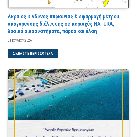
Ακραίος κίνδυνος πυρκαγιάς & εφαρμογή μέτρου
απαγόρευσης διέλευσης σε περιοχές NATURA,
δασικά οικοσυστήματα, πάρκα και άλση
31 ΙΟΥΛΊΟΥ 2026
ΔΙΑΒΆΣΤΕ ΠΕΡΙΣΣΌΤΕΡΑ