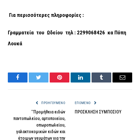
Για περισσότερες πληροφορίες :
Γραμματεία του Ωδείου τηλ : 2299068426 κα Πόπη
Λουκά
Facebook
Twitter
Pinterest
LinkedIn
Tumblr
Email
ΠΡΟΗΓΟΎΜΕΝΟ
ΕΠΌΜΕΝΟ
‘’Προμήθεια ειδών
ΠΡΟΣΚΛΗΣΗ ΣΥΜΠΟΣΙΟΥ
παντοπωλείου, αρτοποιείου,
οπωροπωλείου,
γαλακτοκομικών ειδών και
έτοιμων γευμάτων για την