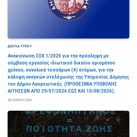
ΔΕΛΤΙΑ ΤΥΠΟΥ
Ανακοίνωση ΣΟΧ 1/2026 για την πρόσληψη με
σύμβαση εργασίας ιδιωτικού δικαίου ορισμένου
χρόνου, συνολικά τεσσάρων (4) ατόμων, για την
κάλυψη αναγκών στελέχωσης της Υπηρεσίας Δόμησης
του Δήμου Λαυρεωτικής. (ΠPOΘEΣMIA YΠOBOΛHΣ
AITHΣEΩN AΠO 29/07/2026 EΩΣ KAI 10/08/2026).
28 ΙΟΥΛΊΟΥ 2026