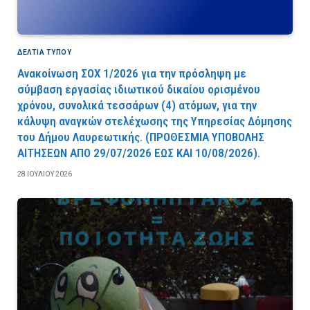
ΔΕΛΤΙΑ ΤΥΠΟΥ
Ανακοίνωση ΣΟΧ 1/2026 για την πρόσληψη με
σύμβαση εργασίας ιδιωτικού δικαίου ορισμένου
χρόνου, συνολικά τεσσάρων (4) ατόμων, για την
κάλυψη αναγκών στελέχωσης της Υπηρεσίας Δόμησης
του Δήμου Λαυρεωτικής. (ΠPOΘEΣMIA YΠOBOΛHΣ
AITHΣEΩN AΠO 29/07/2026 EΩΣ KAI 10/08/2026).
28 ΙΟΥΛΊΟΥ 2026