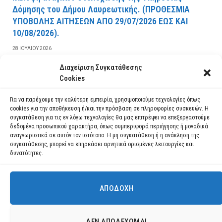
Δόμησης του Δήμου Λαυρεωτικής. (ΠPOΘEΣMIA
YΠOBOΛHΣ AITHΣEΩN AΠO 29/07/2026 EΩΣ KAI
10/08/2026).
28 ΙΟΥΛΊΟΥ 2026
Διαχείριση Συγκατάθεσης
ΔΙΑΒΆΣΤΕ ΠΕΡΙΣΣΌΤΕΡΑ
Cookies
Για να παρέχουμε την καλύτερη εμπειρία, χρησιμοποιούμε τεχνολογίες όπως
cookies για την αποθήκευση ή/και την πρόσβαση σε πληροφορίες συσκευών. Η
συγκατάθεση για τις εν λόγω τεχνολογίες θα μας επιτρέψει να επεξεργαστούμε
δεδομένα προσωπικού χαρακτήρα, όπως συμπεριφορά περιήγησης ή μοναδικά
αναγνωριστικά σε αυτόν τον ιστότοπο. Η μη συγκατάθεση ή η ανάκληση της
συγκατάθεσης, μπορεί να επηρεάσει αρνητικά ορισμένες λειτουργίες και
δυνατότητες.
ΑΠΟΔΟΧΉ
Χρησιμοποιούμε cookies για να σας προσφέρουμε τη βέλτιστη εμπειρία
πλοήγησης στον ιστότοπό μας.
Μπορείτε να μάθετε ποια cookies χρησιμοποιούμε ή να τα
Facebook
YouTube
Instagram
ΔΕΝ ΑΠΟΔΈΧΟΜΑΙ