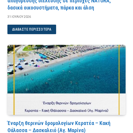
απαγόρευσης διέλευσης σε περιοχές NATURA,
δασικά οικοσυστήματα, πάρκα και άλση
31 ΙΟΥΛΊΟΥ 2026
ΔΙΑΒΆΣΤΕ ΠΕΡΙΣΣΌΤΕΡΑ
Έναρξη θερινών δρομολογίων Κερατέα – Κακή
Θάλασσα – Δασκαλειό (Αγ. Μαρίνα)