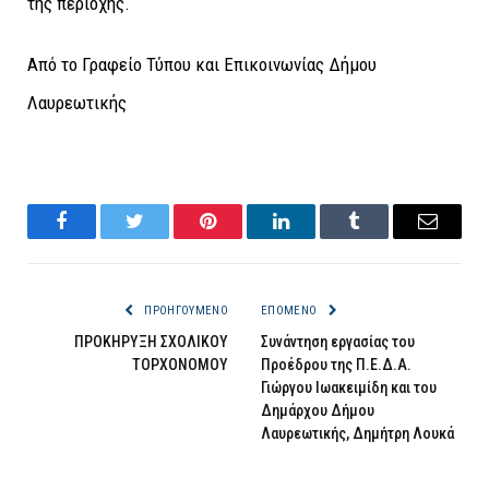
της περιοχής.
Από το Γραφείο Τύπου και Επικοινωνίας Δήμου
Λαυρεωτικής
Facebook
Twitter
Pinterest
LinkedIn
Tumblr
Email
ΠΡΟΗΓΟΎΜΕΝΟ
ΕΠΌΜΕΝΟ
ΠΡΟΚΗΡΥΞΗ ΣΧΟΛΙΚΟΥ
Συνάντηση εργασίας του
ΤΟΡΧΟΝΟΜΟΥ
Προέδρου της Π.Ε.Δ.Α.
Γιώργου Ιωακειμίδη και του
Δημάρχου Δήμου
Λαυρεωτικής, Δημήτρη Λουκά