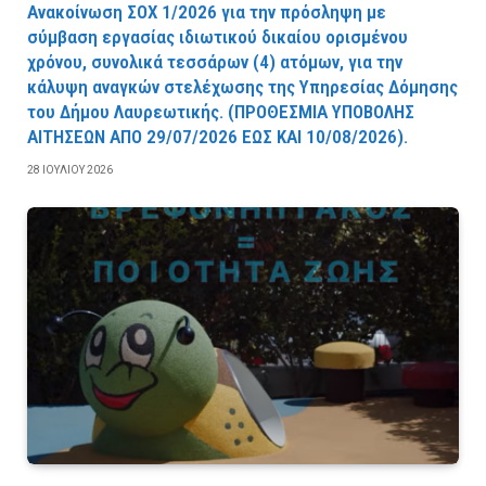
Ανακοίνωση ΣΟΧ 1/2026 για την πρόσληψη με
σύμβαση εργασίας ιδιωτικού δικαίου ορισμένου
χρόνου, συνολικά τεσσάρων (4) ατόμων, για την
κάλυψη αναγκών στελέχωσης της Υπηρεσίας Δόμησης
του Δήμου Λαυρεωτικής. (ΠPOΘEΣMIA YΠOBOΛHΣ
AITHΣEΩN AΠO 29/07/2026 EΩΣ KAI 10/08/2026).
28 ΙΟΥΛΊΟΥ 2026