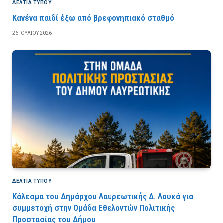
ΔΕΛΤΙΑ ΤΥΠΟΥ
Κανένα παιδί έξω από βρεφονηπιακό σταθμό
26 ΙΟΥΛΊΟΥ 2026
ΔΕΛΤΙΑ ΤΥΠΟΥ
Κάλεσμα του Δημάρχου Λαυρεωτικής Δ. Λουκά για
συμμετοχή στην Ομάδα Εθελοντών Πολιτικής
Προστασίας του Δήμου