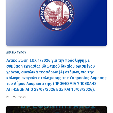
ΔΕΛΤΙΑ ΤΥΠΟΥ
Ανακοίνωση ΣΟΧ 1/2026 για την πρόσληψη με
σύμβαση εργασίας ιδιωτικού δικαίου ορισμένου
χρόνου, συνολικά τεσσάρων (4) ατόμων, για την
κάλυψη αναγκών στελέχωσης της Υπηρεσίας Δόμησης
του Δήμου Λαυρεωτικής. (ΠPOΘEΣMIA YΠOBOΛHΣ
AITHΣEΩN AΠO 29/07/2026 EΩΣ KAI 10/08/2026).
28 ΙΟΥΛΊΟΥ 2026