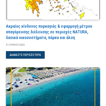
Ακραίος κίνδυνος πυρκαγιάς & εφαρμογή μέτρου
απαγόρευσης διέλευσης σε περιοχές NATURA,
δασικά οικοσυστήματα, πάρκα και άλση
31 ΙΟΥΛΊΟΥ 2026
ΔΙΑΒΆΣΤΕ ΠΕΡΙΣΣΌΤΕΡΑ