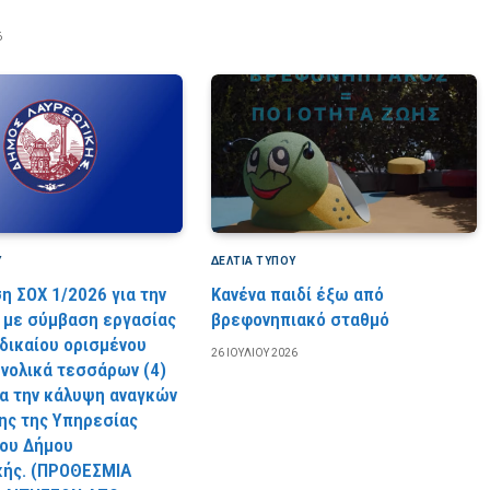
6
Υ
ΔΕΛΤΙΑ ΤΥΠΟΥ
η ΣΟΧ 1/2026 για την
Κανένα παιδί έξω από
με σύμβαση εργασίας
βρεφονηπιακό σταθμό
 δικαίου ορισμένου
26 ΙΟΥΛΊΟΥ 2026
υνολικά τεσσάρων (4)
ια την κάλυψη αναγκών
ς της Υπηρεσίας
ου Δήμου
κής. (ΠPOΘEΣMIA