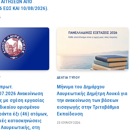
 AITHΣEΩN AΠO
6 EΩΣ KAI 10/08/2026).
6
Υ
ΔΕΛΤΙΑ ΤΥΠΟΥ
 πρωτ.
Μήνυμα του Δημάρχου
07.2026 Ανακοίνωση
Λαυρεωτικής Δημήτρη Λουκά για
 με σχέση εργασίας
την ανακοίνωση των βάσεων
 δικαίου ορισμένου
εισαγωγής στην Τριτοβάθμια
ράντα έξι (46) ατόμων,
Εκπαίδευση
ικές κατασκηνώσεις
23 ΙΟΥΛΊΟΥ 2026
 Λαυρεωτικής, στη