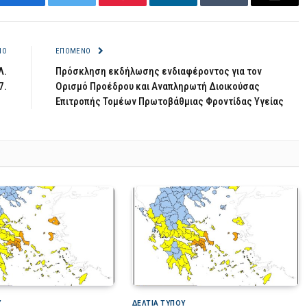
Facebook
Twitter
Pinterest
LinkedIn
Tumblr
Email
ΝΟ
ΕΠΌΜΕΝΟ
Λ.
Πρόσκληση εκδήλωσης ενδιαφέροντος για τον
7.
Ορισμό Προέδρου και Αναπληρωτή Διοικούσας
Επιτροπής Τομέων Πρωτοβάθμιας Φροντίδας Υγείας
Υ
ΔΕΛΤΙΑ ΤΥΠΟΥ